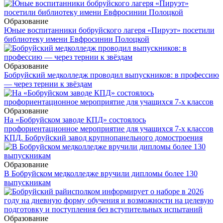
Образование
Юные воспитанники бобруйского лагеря «Пируэт» посетили
библиотеку имени Евфросинии Полоцкой
Образование
Бобруйский медколледж проводил выпускников: в профессию
— через тернии к звёздам
Образование
На «Бобруйском заводе КПД» состоялось
профориентационное мероприятие для учащихся 7-х классов
КПД. Бобруйский завод крупнопанельного домостроения
Образование
В Бобруйском медколледже вручили дипломы более 130
выпускникам
Образование