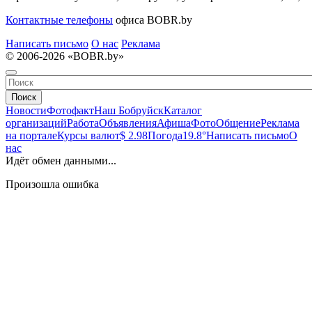
Контактные телефоны
офиса BOBR.by
Написать письмо
О нас
Реклама
© 2006-2026 «BOBR.by»
Поиск
Новости
Фотофакт
Наш Бобруйск
Каталог
организаций
Работа
Объявления
Афиша
Фото
Общение
Реклама
на портале
Курсы валют
$ 2.98
Погода
19.8°
Написать письмо
О
нас
Идёт обмен данными...
Произошла ошибка