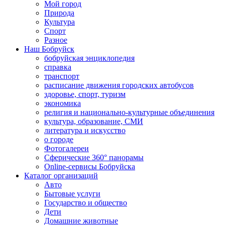
Мой город
Природа
Культура
Спорт
Разное
Наш Бобруйск
бобруйская энциклопедия
справка
транспорт
расписание движения городских автобусов
здоровье, спорт, туризм
экономика
религия и национально-культурные объединения
культура, образование, СМИ
литература и искусство
о городе
Фотогалереи
Сферические 360° панорамы
Online-сервисы Бобруйска
Каталог организаций
Авто
Бытовые услуги
Государство и общество
Дети
Домашние животные