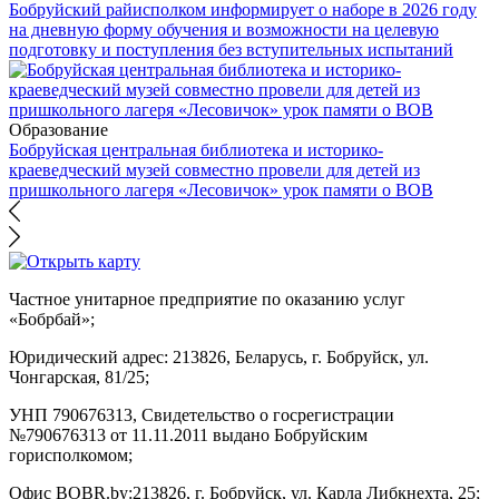
Бобруйский райисполком информирует о наборе в 2026 году
на дневную форму обучения и возможности на целевую
подготовку и поступления без вступительных испытаний
Образование
Бобруйская центральная библиотека и историко-
краеведческий музей совместно провели для детей из
пришкольного лагеря «Лесовичок» урок памяти о ВОВ
Частное унитарное предприятие по оказанию услуг
«Бобрбай»;
Юридический адрес:
213826, Беларусь, г. Бобруйск, ул.
Чонгарская, 81/25;
УНП 790676313, Свидетельство о госрегистрации
№790676313 от 11.11.2011 выдано Бобруйским
горисполкомом;
Офис BOBR.by:
213826, г. Бобруйск, ул. Карла Либкнехта, 25;