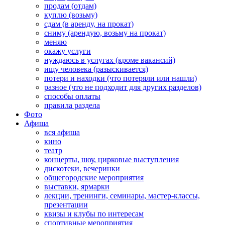
продам (отдам)
куплю (возьму)
сдам (в аренду, на прокат)
сниму (арендую, возьму на прокат)
меняю
окажу услуги
нуждаюсь в услугах (кроме вакансий)
ищу человека (разыскивается)
потери и находки (что потеряли или нашли)
разное (что не подходит для других разделов)
способы оплаты
правила раздела
Фото
Афиша
вся афиша
кино
театр
концерты, шоу, цирковые выступления
дискотеки, вечеринки
общегородские мероприятия
выставки, ярмарки
лекции, тренинги, семинары, мастер-классы,
презентации
квизы и клубы по интересам
спортивные мероприятия