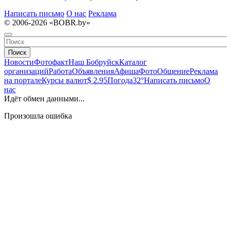
Написать письмо
О нас
Реклама
© 2006-2026 «BOBR.by»
Поиск
Новости
Фотофакт
Наш Бобруйск
Каталог
организаций
Работа
Объявления
Афиша
Фото
Общение
Реклама
на портале
Курсы валют
$ 2.95
Погода
32°
Написать письмо
О
нас
Идёт обмен данными...
Произошла ошибка