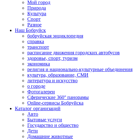
Мой город
Природа
Культура
Спорт
Разное
Наш Бобруйск
бобруйская энциклопедия
справка
транспорт
расписание движения городских автобусов
здоровье, спорт, туризм
экономика
религия и национально-культурные объединения
культура, образование, СМИ
литература и искусство
о городе
Фотогалереи
Сферические 360° панорамы
Online-сервисы Бобруйска
Каталог организаций
Авто
Бытовые услуги
Государство и общество
Дети
Домашние животные