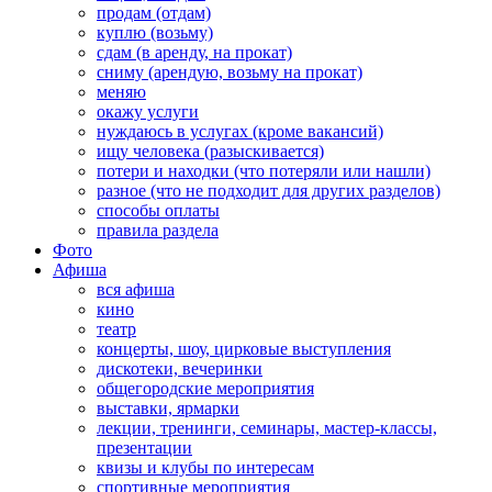
продам (отдам)
куплю (возьму)
сдам (в аренду, на прокат)
сниму (арендую, возьму на прокат)
меняю
окажу услуги
нуждаюсь в услугах (кроме вакансий)
ищу человека (разыскивается)
потери и находки (что потеряли или нашли)
разное (что не подходит для других разделов)
способы оплаты
правила раздела
Фото
Афиша
вся афиша
кино
театр
концерты, шоу, цирковые выступления
дискотеки, вечеринки
общегородские мероприятия
выставки, ярмарки
лекции, тренинги, семинары, мастер-классы,
презентации
квизы и клубы по интересам
спортивные мероприятия