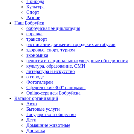
Природа
Культура
Спорт
Разное
Наш Бобруйск
бобруйская энциклопедия
справка
транспорт
расписание движения городских автобусов
здоровье, спорт, туризм
экономика
религия и национально-культурные объединения
культура, образование, СМИ
литература и искусство
о городе
Фотогалереи
Сферические 360° панорамы
Online-сервисы Бобруйска
Каталог организаций
Авто
Бытовые услуги
Государство и общество
Дети
Домашние животные
Доставка