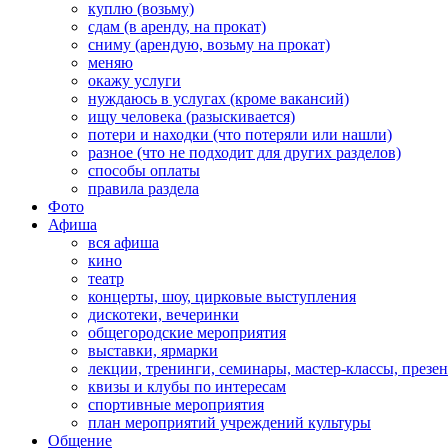
куплю (возьму)
сдам (в аренду, на прокат)
сниму (арендую, возьму на прокат)
меняю
окажу услуги
нуждаюсь в услугах (кроме вакансий)
ищу человека (разыскивается)
потери и находки (что потеряли или нашли)
разное (что не подходит для других разделов)
способы оплаты
правила раздела
Фото
Афиша
вся афиша
кино
театр
концерты, шоу, цирковые выступления
дискотеки, вечеринки
общегородские мероприятия
выставки, ярмарки
лекции, тренинги, семинары, мастер-классы, презе
квизы и клубы по интересам
спортивные мероприятия
план мероприятий учреждений культуры
Общение