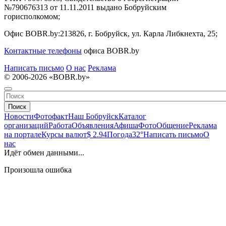
№790676313 от 11.11.2011 выдано Бобруйским
горисполкомом;
Офис BOBR.by:
213826, г. Бобруйск, ул. Карла Либкнехта, 25;
Контактные телефоны
офиса BOBR.by
Написать письмо
О нас
Реклама
© 2006-2026 «BOBR.by»
Поиск
Новости
Фотофакт
Наш Бобруйск
Каталог
организаций
Работа
Объявления
Афиша
Фото
Общение
Реклама
на портале
Курсы валют
$ 2.94
Погода
32°
Написать письмо
О
нас
Идёт обмен данными...
Произошла ошибка