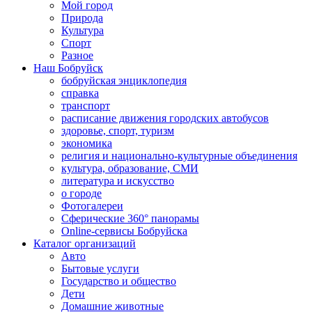
Мой город
Природа
Культура
Спорт
Разное
Наш Бобруйск
бобруйская энциклопедия
справка
транспорт
расписание движения городских автобусов
здоровье, спорт, туризм
экономика
религия и национально-культурные объединения
культура, образование, СМИ
литература и искусство
о городе
Фотогалереи
Сферические 360° панорамы
Online-сервисы Бобруйска
Каталог организаций
Авто
Бытовые услуги
Государство и общество
Дети
Домашние животные