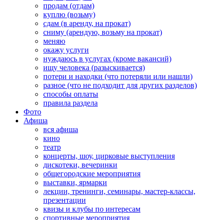
продам (отдам)
куплю (возьму)
сдам (в аренду, на прокат)
сниму (арендую, возьму на прокат)
меняю
окажу услуги
нуждаюсь в услугах (кроме вакансий)
ищу человека (разыскивается)
потери и находки (что потеряли или нашли)
разное (что не подходит для других разделов)
способы оплаты
правила раздела
Фото
Афиша
вся афиша
кино
театр
концерты, шоу, цирковые выступления
дискотеки, вечеринки
общегородские мероприятия
выставки, ярмарки
лекции, тренинги, семинары, мастер-классы,
презентации
квизы и клубы по интересам
спортивные мероприятия