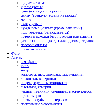
продам (отдам)
куплю (возьму)
сдам (в аренду, на прокат)
сниму (арендую, возьму на прокат)
меняю
окажу услуги
нуждаюсь в услугах (кроме вакансий)
ищу человека (разыскивается)
потери и находки (что потеряли или нашли)
разное (что не подходит для других разделов)
способы оплаты
правила раздела
Фото
Афиша
вся афиша
кино
театр
концерты, шоу, цирковые выступления
дискотеки, вечеринки
общегородские мероприятия
выставки, ярмарки
лекции, тренинги, семинары, мастер-классы,
презентации
квизы и клубы по интересам
спортивные мероприятия