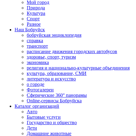
Мой город
Природа
Культура
Спорт
Разное
Наш Бобруйск
бобруйская энциклопедия
справка
транспорт
расписание движения городских автобусов
здоровье, спорт, туризм
экономика
религия и национально-культурные объединения
культура, образование, СМИ
литература и искусство
о городе
Фотогалереи
Сферические 360° панорамы
Online-сервисы Бобруйска
Каталог организаций
Авто
Бытовые услуги
Государство и общество
Дети
Домашние животные