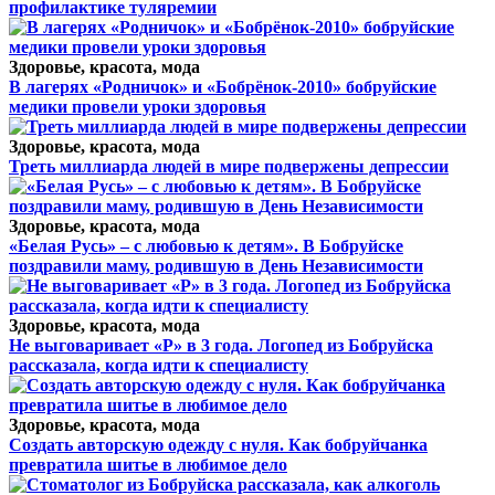
профилактике туляремии
Здоровье, красота, мода
В лагерях «Родничок» и «Бобрёнок-2010» бобруйские
медики провели уроки здоровья
Здоровье, красота, мода
Треть миллиарда людей в мире подвержены депрессии
Здоровье, красота, мода
«Белая Русь» – с любовью к детям». В Бобруйске
поздравили маму, родившую в День Независимости
Здоровье, красота, мода
Не выговаривает «Р» в 3 года. Логопед из Бобруйска
рассказала, когда идти к специалисту
Здоровье, красота, мода
Создать авторскую одежду с нуля. Как бобруйчанка
превратила шитье в любимое дело