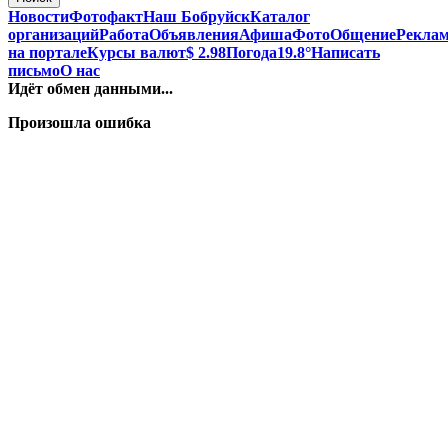
Новости
Фотофакт
Наш Бобруйск
Каталог
организаций
Работа
Объявления
Афиша
Фото
Общение
Рекла
на портале
Курсы валют
$ 2.98
Погода
19.8°
Написать
письмо
О нас
Идёт обмен данными...
Произошла ошибка