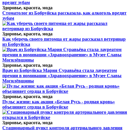
Здоровье, красота, мода
Стоматолог из Бобруйска рассказала, как алкоголь вредит
зубам
Здоровье, красота, мода
Как уберечь своего питомца от жары рассказал ветеринар
из Бобруйска
Здоровье, красота, мода
Врач из Бобруйска Мария Суравьёва стала лауреатом
премии в номинации «Здравоохранение» в Музее Славы
Могилёвщины
Здоровье, красота, мода
Пульс жизни: как акция «Белая Русь - родная кровь»
объединяет сердца в Бобруйске
Здоровье, красота, мода
Стационарный пункт контроля артериального давления