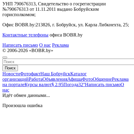
УНП 790676313, Свидетельство о госрегистрации
№790676313 от 11.11.2011 выдано Бобруйским
горисполкомом;
Офис BOBR.by:
213826, г. Бобруйск, ул. Карла Либкнехта, 25;
Контактные телефоны
офиса BOBR.by
Написать письмо
О нас
Реклама
© 2006-2026 «BOBR.by»
Поиск
Новости
Фотофакт
Наш Бобруйск
Каталог
организаций
Работа
Объявления
Афиша
Фото
Общение
Реклама
на портале
Курсы валют
$ 2.95
Погода
32°
Написать письмо
О
нас
Идёт обмен данными...
Произошла ошибка