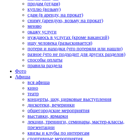
продам (отдам)
куплю (возьму)
сдам (в аренду, на прокат)
сниму (арендую, возьму на прокат)
меняю
окажу услуги
нуждаюсь в услугах (кроме вакансий)
ищу человека (разыскивается)
потери и находки (что потеряли или нашли)
разное (что не подходит для других разделов)
способы оплаты
правила раздела
Фото
Афиша
вся афиша
кино
театр
концерты, шоу, цирковые выступления
дискотеки, вечеринки
общегородские мероприятия
выставки, ярмарки
лекции, тренинги, семинары, мастер-классы,
презентации
квизы и клубы по интересам
спортивные мероприятия