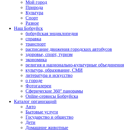
Мой город
Природа
Культура
Спорт
Разное
Наш Бобруйск
бобруйская энциклопедия
справка
транспорт
расписание движения городских автобусов
здоровье, спорт, туризм
экономика
религия и национально-культурные объединения
культура, образование, СМИ
литература и искусство
о городе
Фотогалереи
Сферические 360° панорамы
Online-сервисы Бобруйска
Каталог организаций
Авто
Бытовые услуги
Государство и общество
Дети
Домашние животные