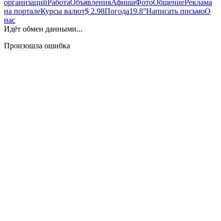
организаций
Работа
Объявления
Афиша
Фото
Общение
Реклама
на портале
Курсы валют
$ 2.98
Погода
19.8°
Написать письмо
О
нас
Идёт обмен данными...
Произошла ошибка