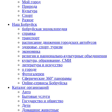
Мой город
Природа
Культура
Спорт
Разное
Наш Бобруйск
бобруйская энциклопедия
справка
транспорт
расписание движения городских автобусов
здоровье, спорт, туризм
экономика
религия и национально-культурные объединения
культура, образование, СМИ
литература и искусство
о городе
Фотогалереи
Сферические 360° панорамы
Online-сервисы Бобруйска
Каталог организаций
Авто
Бытовые услуги
Государство и общество
Дети
Домашние животные