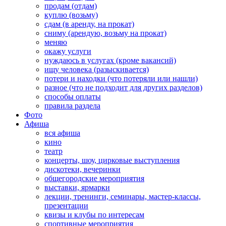
продам (отдам)
куплю (возьму)
сдам (в аренду, на прокат)
сниму (арендую, возьму на прокат)
меняю
окажу услуги
нуждаюсь в услугах (кроме вакансий)
ищу человека (разыскивается)
потери и находки (что потеряли или нашли)
разное (что не подходит для других разделов)
способы оплаты
правила раздела
Фото
Афиша
вся афиша
кино
театр
концерты, шоу, цирковые выступления
дискотеки, вечеринки
общегородские мероприятия
выставки, ярмарки
лекции, тренинги, семинары, мастер-классы,
презентации
квизы и клубы по интересам
спортивные мероприятия