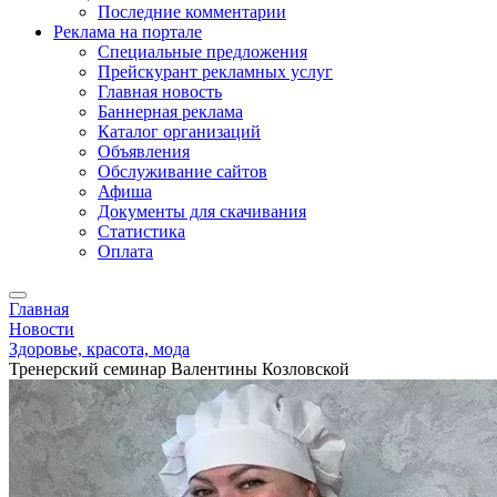
Последние комментарии
Реклама на портале
Специальные предложения
Прейскурант рекламных услуг
Главная новость
Баннерная реклама
Каталог организаций
Объявления
Обслуживание сайтов
Афиша
Документы для скачивания
Статистика
Оплата
Главная
Новости
Здоровье, красота, мода
Тренерский семинар Валентины Козловской