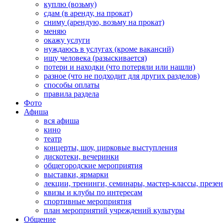
куплю (возьму)
сдам (в аренду, на прокат)
сниму (арендую, возьму на прокат)
меняю
окажу услуги
нуждаюсь в услугах (кроме вакансий)
ищу человека (разыскивается)
потери и находки (что потеряли или нашли)
разное (что не подходит для других разделов)
способы оплаты
правила раздела
Фото
Афиша
вся афиша
кино
театр
концерты, шоу, цирковые выступления
дискотеки, вечеринки
общегородские мероприятия
выставки, ярмарки
лекции, тренинги, семинары, мастер-классы, презе
квизы и клубы по интересам
спортивные мероприятия
план мероприятий учреждений культуры
Общение