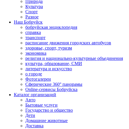
Природа
Культура
Спорт
Разное
Наш Бобруйск
бобруйская энциклопедия
справка
транспорт
расписание движения городских автобусов
здоровье, спорт, туризм
экономика
религия и национально-культурные объединения
культура, образование, СМИ
литература и искусство
о городе
Фотогалереи
Сферические 360° панорамы
Online-сервисы Бобруйска
Каталог организаций
Авто
Бытовые услуги
Государство и общество
Дети
Домашние животные
Доставка