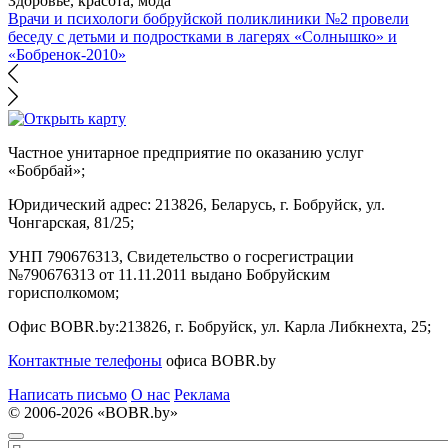
Здоровье, красота, мода
Врачи и психологи бобруйской поликлиники №2 провели
беседу с детьми и подростками в лагерях «Солнышко» и
«Бобренок-2010»
Частное унитарное предприятие по оказанию услуг
«Бобрбай»;
Юридический адрес:
213826, Беларусь, г. Бобруйск, ул.
Чонгарская, 81/25;
УНП 790676313, Свидетельство о госрегистрации
№790676313 от 11.11.2011 выдано Бобруйским
горисполкомом;
Офис BOBR.by:
213826, г. Бобруйск, ул. Карла Либкнехта, 25;
Контактные телефоны
офиса BOBR.by
Написать письмо
О нас
Реклама
© 2006-2026 «BOBR.by»