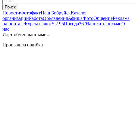
Поиск
Новости
Фотофакт
Наш Бобруйск
Каталог
организаций
Работа
Объявления
Афиша
Фото
Общение
Реклама
на портале
Курсы валют
$ 2.95
Погода
36°
Написать письмо
О
нас
Идёт обмен данными...
Произошла ошибка