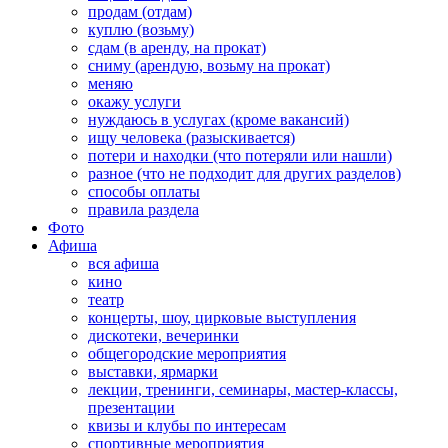
продам (отдам)
куплю (возьму)
сдам (в аренду, на прокат)
сниму (арендую, возьму на прокат)
меняю
окажу услуги
нуждаюсь в услугах (кроме вакансий)
ищу человека (разыскивается)
потери и находки (что потеряли или нашли)
разное (что не подходит для других разделов)
способы оплаты
правила раздела
Фото
Афиша
вся афиша
кино
театр
концерты, шоу, цирковые выступления
дискотеки, вечеринки
общегородские мероприятия
выставки, ярмарки
лекции, тренинги, семинары, мастер-классы,
презентации
квизы и клубы по интересам
спортивные мероприятия