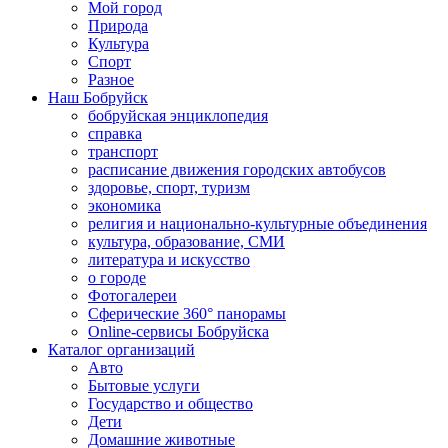
Мой город
Природа
Культура
Спорт
Разное
Наш Бобруйск
бобруйская энциклопедия
справка
транспорт
расписание движения городских автобусов
здоровье, спорт, туризм
экономика
религия и национально-культурные объединения
культура, образование, СМИ
литература и искусство
о городе
Фотогалереи
Сферические 360° панорамы
Online-сервисы Бобруйска
Каталог организаций
Авто
Бытовые услуги
Государство и общество
Дети
Домашние животные