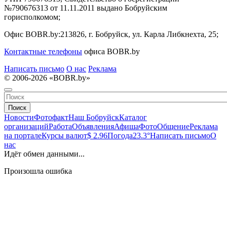
№790676313 от 11.11.2011 выдано Бобруйским
горисполкомом;
Офис BOBR.by:
213826, г. Бобруйск, ул. Карла Либкнехта, 25;
Контактные телефоны
офиса BOBR.by
Написать письмо
О нас
Реклама
© 2006-2026 «BOBR.by»
Поиск
Новости
Фотофакт
Наш Бобруйск
Каталог
организаций
Работа
Объявления
Афиша
Фото
Общение
Реклама
на портале
Курсы валют
$ 2.96
Погода
23.3°
Написать письмо
О
нас
Идёт обмен данными...
Произошла ошибка