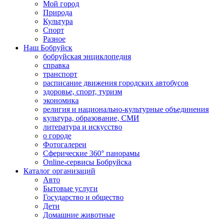
Мой город
Природа
Культура
Спорт
Разное
Наш Бобруйск
бобруйская энциклопедия
справка
транспорт
расписание движения городских автобусов
здоровье, спорт, туризм
экономика
религия и национально-культурные объединения
культура, образование, СМИ
литература и искусство
о городе
Фотогалереи
Сферические 360° панорамы
Online-сервисы Бобруйска
Каталог организаций
Авто
Бытовые услуги
Государство и общество
Дети
Домашние животные