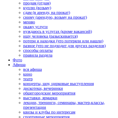
продам (отдам)
куплю (возьму)
сдам (в аренду, на прокат)
сниму (арендую, возьму на прокат)
меняю
окажу услуги
нуждаюсь в услугах (кроме вакансий)
ищу человека (разыскивается)
потери и находки (что потеряли или нашли)
разное (что не подходит для других разделов)
способы оплаты
правила раздела
Фото
Афиша
вся афиша
кино
театр
концерты, шоу, цирковые выступления
дискотеки, вечеринки
общегородские мероприятия
выставки, ярмарки
лекции, тренинги, семинары, мастер-классы,
презентации
квизы и клубы по интересам
спортивные мероприятия