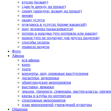
куплю (возьму)
сдам (в аренду, на прокат)
сниму (арендую, возьму на прокат)
меняю
окажу услуги
нуждаюсь в услугах (кроме вакансий)
ищу человека (разыскивается)
потери и находки (что потеряли или нашли)
разное (что не подходит для других разделов)
способы оплаты
правила раздела
Фото
Афиша
вся афиша
кино
театр
концерты, шоу, цирковые выступления
дискотеки, вечеринки
общегородские мероприятия
выставки, ярмарки
лекции, тренинги, семинары, мастер-классы, презе
квизы и клубы по интересам
спортивные мероприятия
план мероприятий учреждений культуры
Общение