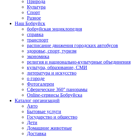
Природа
Культура
Спорт
Разное
Наш Бобруйск
бобруйская энциклопедия
справка
транспорт
расписание движения городских автобусов
здоровье, спорт, туризм
экономика
религия и национально-культурные объединения
культура, образование, СМИ
литература и искусство
о городе
Фотогалереи
Сферические 360° панорамы
Online-сервисы Бобруйска
Каталог организаций
Авто
Бытовые услуги
Государство и общество
Дети
Домашние животные
Доставка