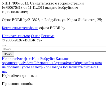
УНП 790676313, Свидетельство о госрегистрации
№790676313 от 11.11.2011 выдано Бобруйским
горисполкомом;
Офис BOBR.by:
213826, г. Бобруйск, ул. Карла Либкнехта, 25;
Контактные телефоны
офиса BOBR.by
Написать письмо
О нас
Реклама
© 2006-2026 «BOBR.by»
Поиск
Новости
Фотофакт
Наш Бобруйск
Каталог
организаций
Работа
Объявления
Афиша
Фото
Общение
Реклама
на портале
Курсы валют
$ 2.95
Погода
36°
Написать письмо
О
нас
Идёт обмен данными...
Произошла ошибка