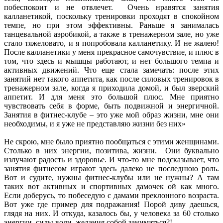
побеспокоит и не отвлечет. Очень нравятся занятия
калланетикой, поскольку тренировки проходят в спокойном
темпе, но при этом эффективны. Раньше я занималась
танцевальной аэробикой, а также в тренажерном зале, но уже
стало тяжеловато, и я попробовала калланетику. И не жалею!
После калланетики у меня прекрасное самочувствие, и плюс в
том, что здесь и мышцы работают, и нет большого темпа и
активных движений. Что еще стала замечать: после этих
занятий нет такого аппетита, как после силовых тренировок в
тренажерном зале, когда я приходила домой, и был зверский
аппетит. И для меня это большой плюс. Мне приятно
чувствовать себя в форме, быть подвижной и энергичной.
Занятия в фитнес-клубе – это уже мой образ жизни, мне они
необходимы, и я уже не представляю жизни без них»
Не скрою, мне было приятно пообщаться с этими женщинами.
Столько в них энергии, позитива, жизни. Они буквально
излучают радость и здоровье. И что-то мне подсказывает, что
занятия фитнесом играют здесь далеко не последнюю роль.
Вот и судите, нужны фитнес-клубы или не нужны? А там
таких вот активных и спортивных дамочек ой как много.
Если доберусь, то побеседую с дамами преклонного возраста.
Вот уже где пример для подражания! Порой диву даешься,
глядя на них. И откуда, казалось бы, у человека за 60 столько
энергии, силы воли, желания собой заниматься?!