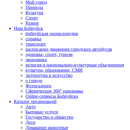
Мой город
Природа
Культура
Спорт
Разное
Наш Бобруйск
бобруйская энциклопедия
справка
транспорт
расписание движения городских автобусов
здоровье, спорт, туризм
экономика
религия и национально-культурные объединения
культура, образование, СМИ
литература и искусство
о городе
Фотогалереи
Сферические 360° панорамы
Online-сервисы Бобруйска
Каталог организаций
Авто
Бытовые услуги
Государство и общество
Дети
Домашние животные