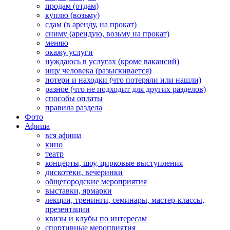
продам (отдам)
куплю (возьму)
сдам (в аренду, на прокат)
сниму (арендую, возьму на прокат)
меняю
окажу услуги
нуждаюсь в услугах (кроме вакансий)
ищу человека (разыскивается)
потери и находки (что потеряли или нашли)
разное (что не подходит для других разделов)
способы оплаты
правила раздела
Фото
Афиша
вся афиша
кино
театр
концерты, шоу, цирковые выступления
дискотеки, вечеринки
общегородские мероприятия
выставки, ярмарки
лекции, тренинги, семинары, мастер-классы,
презентации
квизы и клубы по интересам
спортивные мероприятия