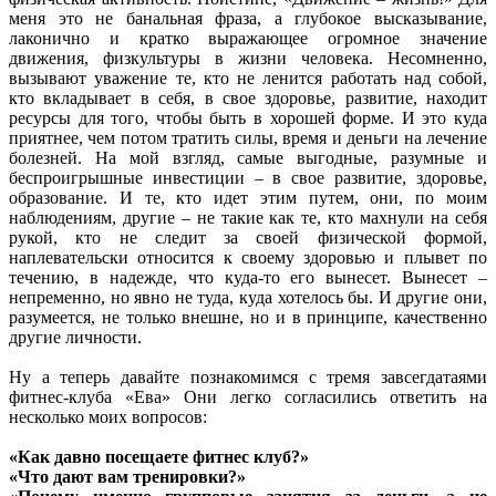
меня это не банальная фраза, а глубокое высказывание,
лаконично и кратко выражающее огромное значение
движения, физкультуры в жизни человека. Несомненно,
вызывают уважение те, кто не ленится работать над собой,
кто вкладывает в себя, в свое здоровье, развитие, находит
ресурсы для того, чтобы быть в хорошей форме. И это куда
приятнее, чем потом тратить силы, время и деньги на лечение
болезней. На мой взгляд, самые выгодные, разумные и
беспроигрышные инвестиции – в свое развитие, здоровье,
образование. И те, кто идет этим путем, они, по моим
наблюдениям, другие – не такие как те, кто махнули на себя
рукой, кто не следит за своей физической формой,
наплевательски относится к своему здоровью и плывет по
течению, в надежде, что куда-то его вынесет. Вынесет –
непременно, но явно не туда, куда хотелось бы. И другие они,
разумеется, не только внешне, но и в принципе, качественно
другие личности.
Ну а теперь давайте познакомимся с тремя завсегдатаями
фитнес-клуба «Ева» Они легко согласились ответить на
несколько моих вопросов:
«Как давно посещаете фитнес клуб?»
«Что дают вам тренировки?»