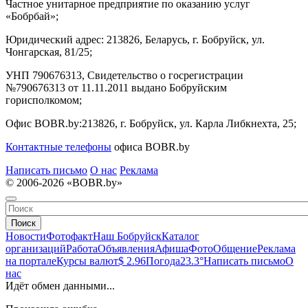
Частное унитарное предприятие по оказанию услуг
«Бобрбай»;
Юридический адрес:
213826, Беларусь, г. Бобруйск, ул.
Чонгарская, 81/25;
УНП 790676313, Свидетельство о госрегистрации
№790676313 от 11.11.2011 выдано Бобруйским
горисполкомом;
Офис BOBR.by:
213826, г. Бобруйск, ул. Карла Либкнехта, 25;
Контактные телефоны
офиса BOBR.by
Написать письмо
О нас
Реклама
© 2006-2026 «BOBR.by»
Поиск
Новости
Фотофакт
Наш Бобруйск
Каталог
организаций
Работа
Объявления
Афиша
Фото
Общение
Реклама
на портале
Курсы валют
$ 2.96
Погода
23.3°
Написать письмо
О
нас
Идёт обмен данными...