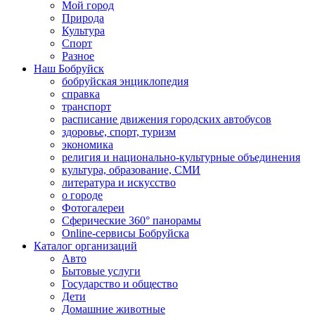
Мой город
Природа
Культура
Спорт
Разное
Наш Бобруйск
бобруйская энциклопедия
справка
транспорт
расписание движения городских автобусов
здоровье, спорт, туризм
экономика
религия и национально-культурные объединения
культура, образование, СМИ
литература и искусство
о городе
Фотогалереи
Сферические 360° панорамы
Online-сервисы Бобруйска
Каталог организаций
Авто
Бытовые услуги
Государство и общество
Дети
Домашние животные