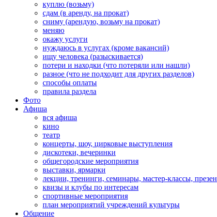
куплю (возьму)
сдам (в аренду, на прокат)
сниму (арендую, возьму на прокат)
меняю
окажу услуги
нуждаюсь в услугах (кроме вакансий)
ищу человека (разыскивается)
потери и находки (что потеряли или нашли)
разное (что не подходит для других разделов)
способы оплаты
правила раздела
Фото
Афиша
вся афиша
кино
театр
концерты, шоу, цирковые выступления
дискотеки, вечеринки
общегородские мероприятия
выставки, ярмарки
лекции, тренинги, семинары, мастер-классы, презе
квизы и клубы по интересам
спортивные мероприятия
план мероприятий учреждений культуры
Общение