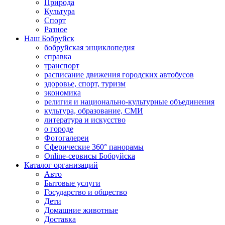
Природа
Культура
Спорт
Разное
Наш Бобруйск
бобруйская энциклопедия
справка
транспорт
расписание движения городских автобусов
здоровье, спорт, туризм
экономика
религия и национально-культурные объединения
культура, образование, СМИ
литература и искусство
о городе
Фотогалереи
Сферические 360° панорамы
Online-сервисы Бобруйска
Каталог организаций
Авто
Бытовые услуги
Государство и общество
Дети
Домашние животные
Доставка