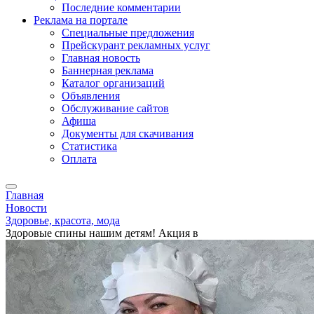
Последние комментарии
Реклама на портале
Специальные предложения
Прейскурант рекламных услуг
Главная новость
Баннерная реклама
Каталог организаций
Объявления
Обслуживание сайтов
Афиша
Документы для скачивания
Статистика
Оплата
Главная
Новости
Здоровье, красота, мода
Здоровые спины нашим детям! Акция в