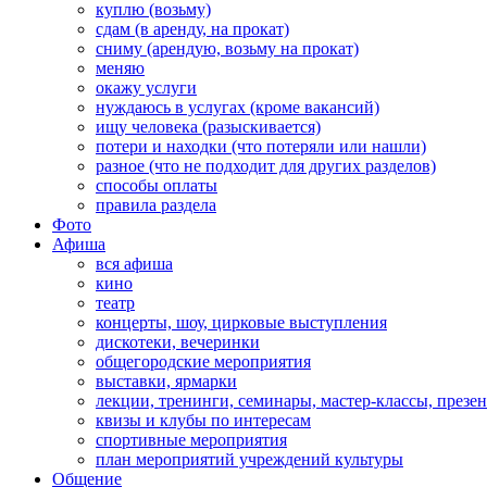
куплю (возьму)
сдам (в аренду, на прокат)
сниму (арендую, возьму на прокат)
меняю
окажу услуги
нуждаюсь в услугах (кроме вакансий)
ищу человека (разыскивается)
потери и находки (что потеряли или нашли)
разное (что не подходит для других разделов)
способы оплаты
правила раздела
Фото
Афиша
вся афиша
кино
театр
концерты, шоу, цирковые выступления
дискотеки, вечеринки
общегородские мероприятия
выставки, ярмарки
лекции, тренинги, семинары, мастер-классы, презе
квизы и клубы по интересам
спортивные мероприятия
план мероприятий учреждений культуры
Общение