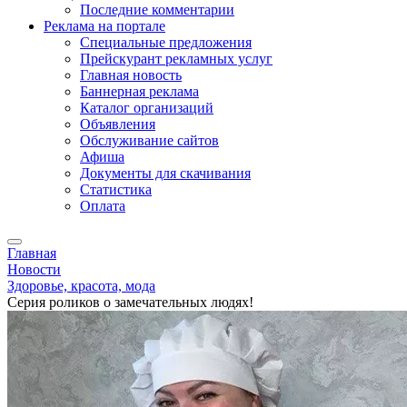
Последние комментарии
Реклама на портале
Специальные предложения
Прейскурант рекламных услуг
Главная новость
Баннерная реклама
Каталог организаций
Объявления
Обслуживание сайтов
Афиша
Документы для скачивания
Статистика
Оплата
Главная
Новости
Здоровье, красота, мода
Серия роликов о замечательных людях!