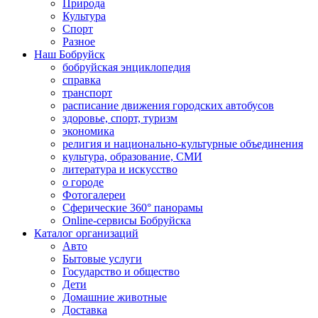
Природа
Культура
Спорт
Разное
Наш Бобруйск
бобруйская энциклопедия
справка
транспорт
расписание движения городских автобусов
здоровье, спорт, туризм
экономика
религия и национально-культурные объединения
культура, образование, СМИ
литература и искусство
о городе
Фотогалереи
Сферические 360° панорамы
Online-сервисы Бобруйска
Каталог организаций
Авто
Бытовые услуги
Государство и общество
Дети
Домашние животные
Доставка