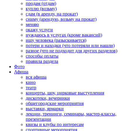
продам (отдам)
куплю (возьму)
сдам (в аренду, на прокат)
сниму (арендую, возьму на прокат)
меняю
окажу услуги
нуждаюсь в услугах (кроме вакансий)
ищу человека (разыскивается)
потери и находки (что потеряли или нашли)
разное (что не подходит для других разделов)
способы оплаты
правила раздела
Фото
Афиша
вся афиша
кино
театр
концерты, шоу, цирковые выступления
дискотеки, вечеринки
общегородские мероприятия
выставки, ярмарки
лекции, тренинги, семинары, мастер-классы,
презентации
квизы и клубы по интересам
спортивные мероприятия