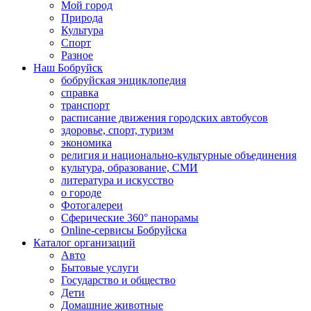
Мой город
Природа
Культура
Спорт
Разное
Наш Бобруйск
бобруйская энциклопедия
справка
транспорт
расписание движения городских автобусов
здоровье, спорт, туризм
экономика
религия и национально-культурные объединения
культура, образование, СМИ
литература и искусство
о городе
Фотогалереи
Сферические 360° панорамы
Online-сервисы Бобруйска
Каталог организаций
Авто
Бытовые услуги
Государство и общество
Дети
Домашние животные