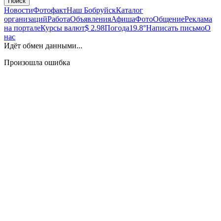
Поиск
Новости
Фотофакт
Наш Бобруйск
Каталог
организаций
Работа
Объявления
Афиша
Фото
Общение
Реклама
на портале
Курсы валют
$ 2.98
Погода
19.8°
Написать письмо
О
нас
Идёт обмен данными...
Произошла ошибка