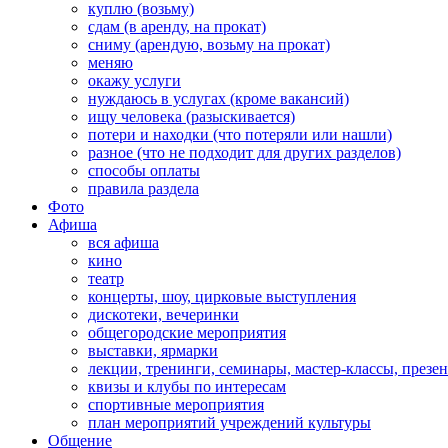
куплю (возьму)
сдам (в аренду, на прокат)
сниму (арендую, возьму на прокат)
меняю
окажу услуги
нуждаюсь в услугах (кроме вакансий)
ищу человека (разыскивается)
потери и находки (что потеряли или нашли)
разное (что не подходит для других разделов)
способы оплаты
правила раздела
Фото
Афиша
вся афиша
кино
театр
концерты, шоу, цирковые выступления
дискотеки, вечеринки
общегородские мероприятия
выставки, ярмарки
лекции, тренинги, семинары, мастер-классы, презе
квизы и клубы по интересам
спортивные мероприятия
план мероприятий учреждений культуры
Общение