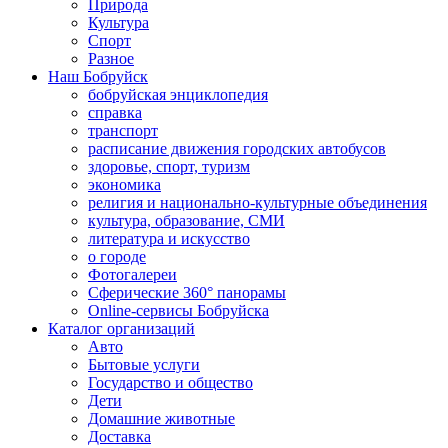
Природа
Культура
Спорт
Разное
Наш Бобруйск
бобруйская энциклопедия
справка
транспорт
расписание движения городских автобусов
здоровье, спорт, туризм
экономика
религия и национально-культурные объединения
культура, образование, СМИ
литература и искусство
о городе
Фотогалереи
Сферические 360° панорамы
Online-сервисы Бобруйска
Каталог организаций
Авто
Бытовые услуги
Государство и общество
Дети
Домашние животные
Доставка