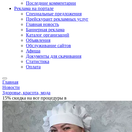
Последние комментарии
Реклама на портале
Специальные предложения
Прейскурант рекламных услуг
Главная новость
Баннерная реклама
Каталог организаций
Объявления
Обслуживание сайтов
Афиша
Документы для скачивания
Статистика
Оплата
Главная
Новости
Здоровье, красота, мода
15% скидка на все процедуры в