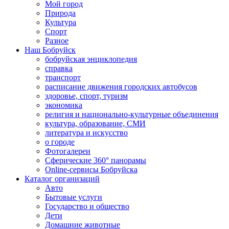
Мой город
Природа
Культура
Спорт
Разное
Наш Бобруйск
бобруйская энциклопедия
справка
транспорт
расписание движения городских автобусов
здоровье, спорт, туризм
экономика
религия и национально-культурные объединения
культура, образование, СМИ
литература и искусство
о городе
Фотогалереи
Сферические 360° панорамы
Online-сервисы Бобруйска
Каталог организаций
Авто
Бытовые услуги
Государство и общество
Дети
Домашние животные