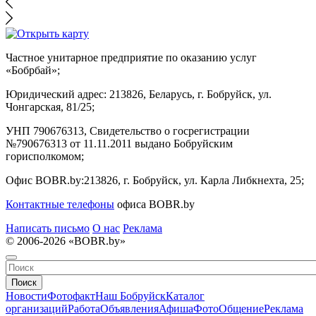
Частное унитарное предприятие по оказанию услуг
«Бобрбай»;
Юридический адрес:
213826, Беларусь, г. Бобруйск, ул.
Чонгарская, 81/25;
УНП 790676313, Свидетельство о госрегистрации
№790676313 от 11.11.2011 выдано Бобруйским
горисполкомом;
Офис BOBR.by:
213826, г. Бобруйск, ул. Карла Либкнехта, 25;
Контактные телефоны
офиса BOBR.by
Написать письмо
О нас
Реклама
© 2006-2026 «BOBR.by»
Поиск
Новости
Фотофакт
Наш Бобруйск
Каталог
организаций
Работа
Объявления
Афиша
Фото
Общение
Реклама