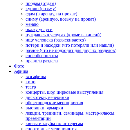
продам (отдам)
куплю (возьму)
сдам (в аренду, на прокат)
сниму (арендую, возьму на прокат)
меняю
окажу услуги
нуждаюсь в услугах (кроме вакансий)
ищу человека (разыскивается)
потери и находки (что потеряли или нашли)
разное (что не подходит для других разделов)
способы оплаты
правила раздела
Фото
Афиша
вся афиша
кино
театр
концерты, шоу, цирковые выступления
дискотеки, вечеринки
общегородские мероприятия
выставки, ярмарки
лекции, тренинги, семинары, мастер-классы,
презентации
квизы и клубы по интересам
спортивные мероприятия