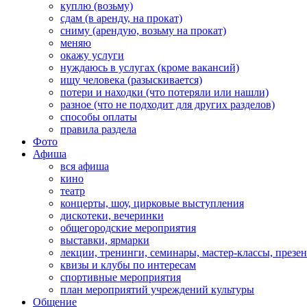
куплю (возьму)
сдам (в аренду, на прокат)
сниму (арендую, возьму на прокат)
меняю
окажу услуги
нуждаюсь в услугах (кроме вакансий)
ищу человека (разыскивается)
потери и находки (что потеряли или нашли)
разное (что не подходит для других разделов)
способы оплаты
правила раздела
Фото
Афиша
вся афиша
кино
театр
концерты, шоу, цирковые выступления
дискотеки, вечеринки
общегородские мероприятия
выставки, ярмарки
лекции, тренинги, семинары, мастер-классы, презе
квизы и клубы по интересам
спортивные мероприятия
план мероприятий учреждений культуры
Общение