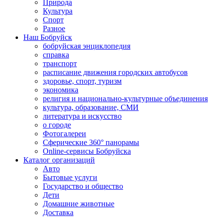
Природа
Культура
Спорт
Разное
Наш Бобруйск
бобруйская энциклопедия
справка
транспорт
расписание движения городских автобусов
здоровье, спорт, туризм
экономика
религия и национально-культурные объединения
культура, образование, СМИ
литература и искусство
о городе
Фотогалереи
Сферические 360° панорамы
Online-сервисы Бобруйска
Каталог организаций
Авто
Бытовые услуги
Государство и общество
Дети
Домашние животные
Доставка