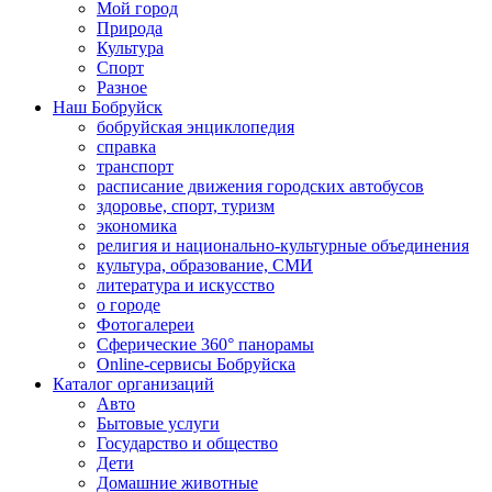
Мой город
Природа
Культура
Спорт
Разное
Наш Бобруйск
бобруйская энциклопедия
справка
транспорт
расписание движения городских автобусов
здоровье, спорт, туризм
экономика
религия и национально-культурные объединения
культура, образование, СМИ
литература и искусство
о городе
Фотогалереи
Сферические 360° панорамы
Online-сервисы Бобруйска
Каталог организаций
Авто
Бытовые услуги
Государство и общество
Дети
Домашние животные