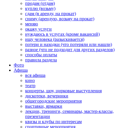
продам (отдам)
куплю (возьму)
сдам (в аренду, на прокат)
сниму (арендую, возьму на прокат)
меняю
окажу услуги
нуждаюсь в услугах (кроме вакансий)
ищу человека (разыскивается)
потери и находки (что потеряли или нашли)
разное (что не подходит для других разделов)
способы оплаты
правила раздела
Фото
Афиша
вся афиша
кино
театр
концерты, шоу, цирковые выступления
дискотеки, вечеринки
общегородские мероприятия
выставки, ярмарки
лекции, тренинги, семинары, мастер-классы,
презентации
квизы и клубы по интересам
спортивные мероприятия