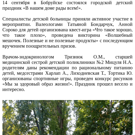
14 сентября в Бобруйске состоялся городской детский
праздник «В нашем доме рады всем!».
Специалисты детской больницы приняли активное участие в
мероприятии. Валеологами Татьяной Бондарчук, Анной
Сороко для детей организована квест-игра «Что такое хорошо,
что такое плохо», проведена викторина «Волшебный
мешочек. Полезные и не полезные продукты» с последующим
вручением поощрительных призов.
Врачом-эндокринологом Тризнюк О.М., старшей
медицинской сестрой детской поликлиники №2 Мицуля Н.А.
родителям даны рекомендации по рациональному питанию
детей, медсестрами Харлап А., Лиходиевская Т., Тортика Ю.
организованы спортивные игры, проведен конкурс рисунков
«Мы за здоровый образ жизни!». Праздник прошел весело и
интересно.