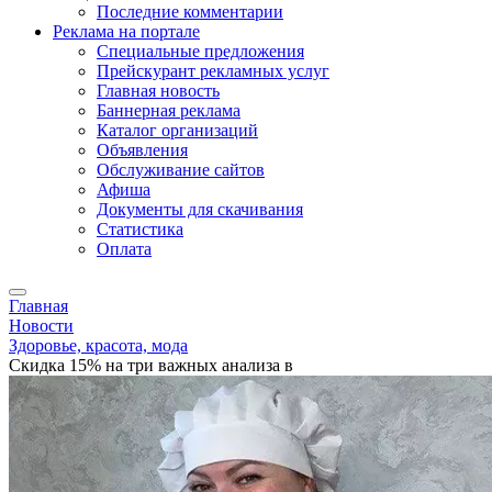
Последние комментарии
Реклама на портале
Специальные предложения
Прейскурант рекламных услуг
Главная новость
Баннерная реклама
Каталог организаций
Объявления
Обслуживание сайтов
Афиша
Документы для скачивания
Статистика
Оплата
Главная
Новости
Здоровье, красота, мода
Скидка 15% на три важных анализа в