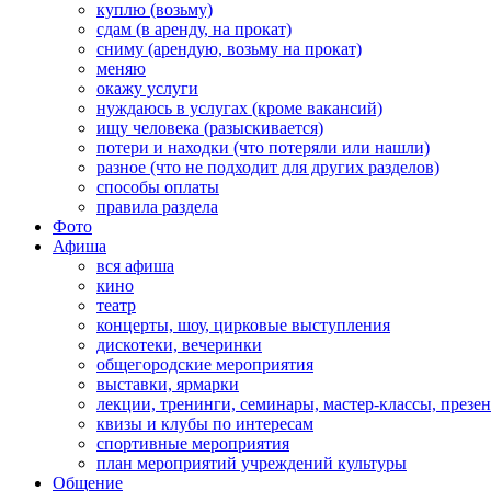
куплю (возьму)
сдам (в аренду, на прокат)
сниму (арендую, возьму на прокат)
меняю
окажу услуги
нуждаюсь в услугах (кроме вакансий)
ищу человека (разыскивается)
потери и находки (что потеряли или нашли)
разное (что не подходит для других разделов)
способы оплаты
правила раздела
Фото
Афиша
вся афиша
кино
театр
концерты, шоу, цирковые выступления
дискотеки, вечеринки
общегородские мероприятия
выставки, ярмарки
лекции, тренинги, семинары, мастер-классы, презе
квизы и клубы по интересам
спортивные мероприятия
план мероприятий учреждений культуры
Общение