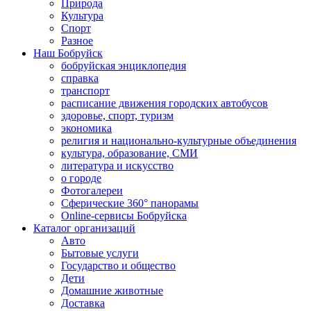
Природа
Культура
Спорт
Разное
Наш Бобруйск
бобруйская энциклопедия
справка
транспорт
расписание движения городских автобусов
здоровье, спорт, туризм
экономика
религия и национально-культурные объединения
культура, образование, СМИ
литература и искусство
о городе
Фотогалереи
Сферические 360° панорамы
Online-сервисы Бобруйска
Каталог организаций
Авто
Бытовые услуги
Государство и общество
Дети
Домашние животные
Доставка