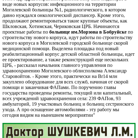
виде новых корпусов: инфекционного на территории
Могилевской больницы №1, радиологического, в котором
давно нуждался онкологический диспансер. Кроме этого,
продолжают ремонтироваться такие крупные объекты, как
Шкловская, Хотимская, Чериковская ЦРБ. Начинаются
проектные работы по
больнице им.Морзона в Бобруйске
по
строительству нового корпуса, идут работы по строительству
нового корпуса в Могилевской городской больнице скорой
медицинской помощи. Выделена площадка под новый
реабилитационный корпус детской областной больницы, идет
ее проектирование, а также реконструкций еще нескольких
ЦРБ, - рассказал начальник главного управления по
здравоохранению Могилевского облисполкома Александр
Старовойтов. - Кроме этого, практически на Br14 млн
закуплено оборудование для всех служб, начиная от скорой
помощи и заканчивая ФАПами. По поручению главы
государства проведены ремонты, текущий или капитальный,
всех учреждений здравоохранения села: 239 ФАПов, 93
амбулаторий, 19 участковых больниц и больниц сестринского
ухода. А про оснащение автомобилями - эту работу мы
сегодня видим на нынешнем мероприятии"