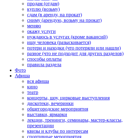
продам (отдам)
куплю (возьму)
сдам (в аренду, на прокат)
сниму (арендую, возьму на прокат)
меняю
окажу услуги
нуждаюсь в услугах (кроме вакансий)
ищу человека (разыскивается)
потери и находки (что потеряли или нашли)
разное (что не подходит для других разделов)
способы оплаты
правила раздела
Фото
Афиша
вся афиша
кино
театр
концерты, шоу, цирковые выступления
дискотеки, вечеринки
общегородские мероприятия
выставки, ярмарки
лекции, тренинги, семинары, мастер-классы,
презентации
квизы и клубы по интересам
спортивные мероприятия