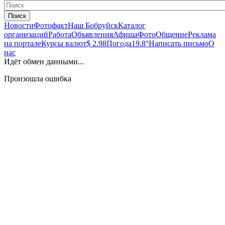
Поиск
Новости
Фотофакт
Наш Бобруйск
Каталог
организаций
Работа
Объявления
Афиша
Фото
Общение
Реклама
на портале
Курсы валют
$ 2.98
Погода
19.8°
Написать письмо
О
нас
Идёт обмен данными...
Произошла ошибка