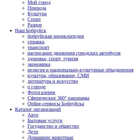
Мой город
Природа
Культура
Спорт
Разное
Наш Бобруйск
бобруйская энциклопедия
справка
транспорт
расписание движения городских автобусов
здоровье, спорт, туризм
экономика
религия и национально-культурные объединения
культура, образование, СМИ
литература и искусство
о городе
Фотогалереи
Сферические 360° панорамы
Online-сервисы Бобруйска
Каталог организаций
Авто
Бытовые услуги
Государство и общество
Дети
Домашние животные