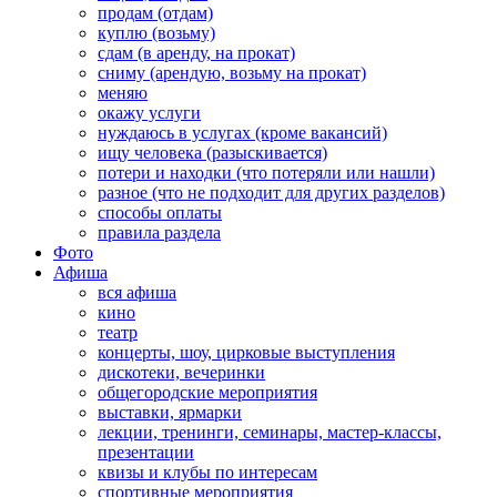
продам (отдам)
куплю (возьму)
сдам (в аренду, на прокат)
сниму (арендую, возьму на прокат)
меняю
окажу услуги
нуждаюсь в услугах (кроме вакансий)
ищу человека (разыскивается)
потери и находки (что потеряли или нашли)
разное (что не подходит для других разделов)
способы оплаты
правила раздела
Фото
Афиша
вся афиша
кино
театр
концерты, шоу, цирковые выступления
дискотеки, вечеринки
общегородские мероприятия
выставки, ярмарки
лекции, тренинги, семинары, мастер-классы,
презентации
квизы и клубы по интересам
спортивные мероприятия