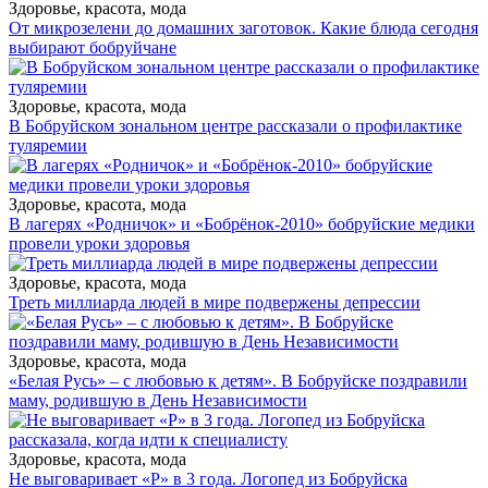
Здоровье, красота, мода
От микрозелени до домашних заготовок. Какие блюда сегодня
выбирают бобруйчане
Здоровье, красота, мода
В Бобруйском зональном центре рассказали о профилактике
туляремии
Здоровье, красота, мода
В лагерях «Родничок» и «Бобрёнок-2010» бобруйские медики
провели уроки здоровья
Здоровье, красота, мода
Треть миллиарда людей в мире подвержены депрессии
Здоровье, красота, мода
«Белая Русь» – с любовью к детям». В Бобруйске поздравили
маму, родившую в День Независимости
Здоровье, красота, мода
Не выговаривает «Р» в 3 года. Логопед из Бобруйска