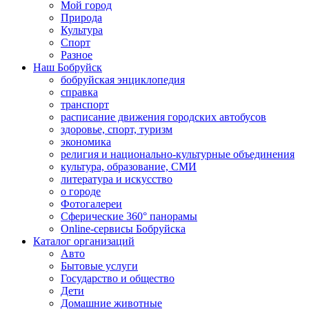
Мой город
Природа
Культура
Спорт
Разное
Наш Бобруйск
бобруйская энциклопедия
справка
транспорт
расписание движения городских автобусов
здоровье, спорт, туризм
экономика
религия и национально-культурные объединения
культура, образование, СМИ
литература и искусство
о городе
Фотогалереи
Сферические 360° панорамы
Online-сервисы Бобруйска
Каталог организаций
Авто
Бытовые услуги
Государство и общество
Дети
Домашние животные