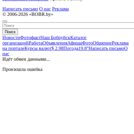
Написать письмо
О нас
Реклама
© 2006-2026 «BOBR.by»
Поиск
Новости
Фотофакт
Наш Бобруйск
Каталог
организаций
Работа
Объявления
Афиша
Фото
Общение
Реклама
на портале
Курсы валют
$ 2.98
Погода
19.8°
Написать письмо
О
нас
Идёт обмен данными...
Произошла ошибка