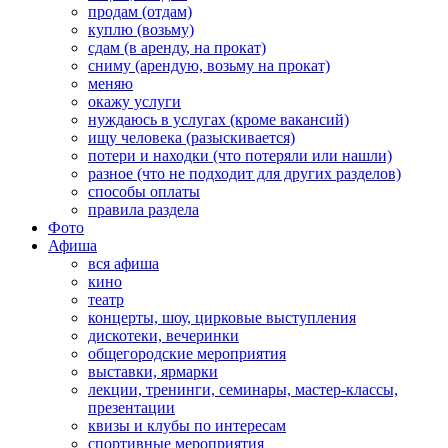
продам (отдам)
куплю (возьму)
сдам (в аренду, на прокат)
сниму (арендую, возьму на прокат)
меняю
окажу услуги
нуждаюсь в услугах (кроме вакансий)
ищу человека (разыскивается)
потери и находки (что потеряли или нашли)
разное (что не подходит для других разделов)
способы оплаты
правила раздела
Фото
Афиша
вся афиша
кино
театр
концерты, шоу, цирковые выступления
дискотеки, вечеринки
общегородские мероприятия
выставки, ярмарки
лекции, тренинги, семинары, мастер-классы,
презентации
квизы и клубы по интересам
спортивные мероприятия