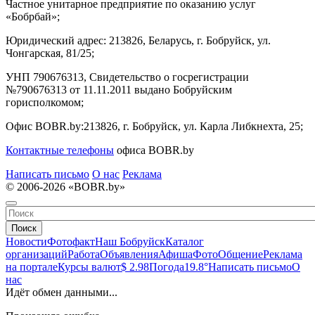
Частное унитарное предприятие по оказанию услуг
«Бобрбай»;
Юридический адрес:
213826, Беларусь, г. Бобруйск, ул.
Чонгарская, 81/25;
УНП 790676313, Свидетельство о госрегистрации
№790676313 от 11.11.2011 выдано Бобруйским
горисполкомом;
Офис BOBR.by:
213826, г. Бобруйск, ул. Карла Либкнехта, 25;
Контактные телефоны
офиса BOBR.by
Написать письмо
О нас
Реклама
© 2006-2026 «BOBR.by»
Поиск
Новости
Фотофакт
Наш Бобруйск
Каталог
организаций
Работа
Объявления
Афиша
Фото
Общение
Реклама
на портале
Курсы валют
$ 2.98
Погода
19.8°
Написать письмо
О
нас
Идёт обмен данными...