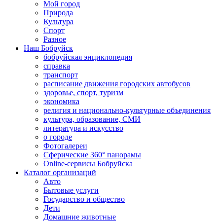
Мой город
Природа
Культура
Спорт
Разное
Наш Бобруйск
бобруйская энциклопедия
справка
транспорт
расписание движения городских автобусов
здоровье, спорт, туризм
экономика
религия и национально-культурные объединения
культура, образование, СМИ
литература и искусство
о городе
Фотогалереи
Сферические 360° панорамы
Online-сервисы Бобруйска
Каталог организаций
Авто
Бытовые услуги
Государство и общество
Дети
Домашние животные