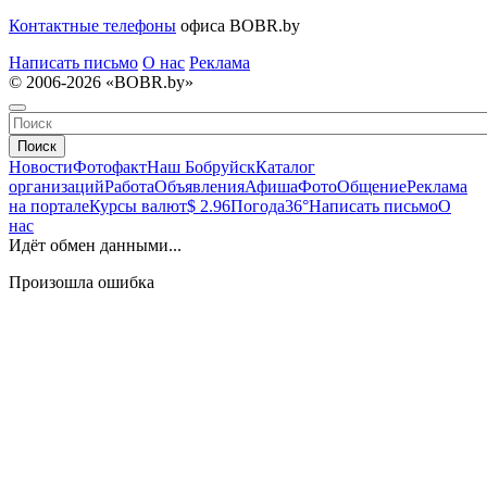
Контактные телефоны
офиса BOBR.by
Написать письмо
О нас
Реклама
© 2006-2026 «BOBR.by»
Поиск
Новости
Фотофакт
Наш Бобруйск
Каталог
организаций
Работа
Объявления
Афиша
Фото
Общение
Реклама
на портале
Курсы валют
$ 2.96
Погода
36°
Написать письмо
О
нас
Идёт обмен данными...
Произошла ошибка