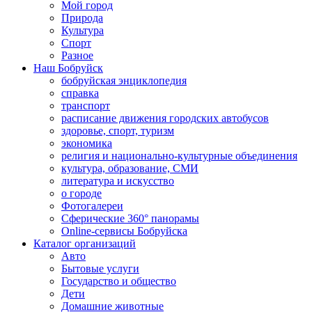
Мой город
Природа
Культура
Спорт
Разное
Наш Бобруйск
бобруйская энциклопедия
справка
транспорт
расписание движения городских автобусов
здоровье, спорт, туризм
экономика
религия и национально-культурные объединения
культура, образование, СМИ
литература и искусство
о городе
Фотогалереи
Сферические 360° панорамы
Online-сервисы Бобруйска
Каталог организаций
Авто
Бытовые услуги
Государство и общество
Дети
Домашние животные