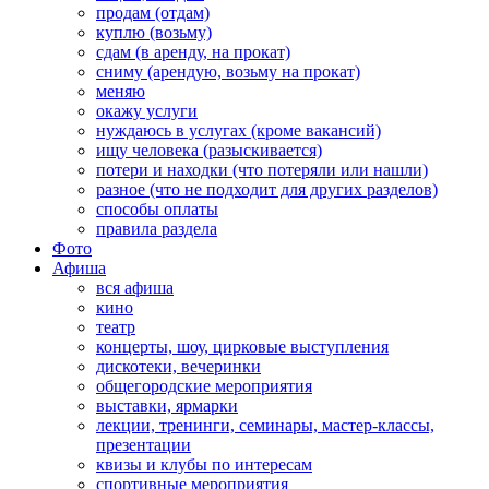
продам (отдам)
куплю (возьму)
сдам (в аренду, на прокат)
сниму (арендую, возьму на прокат)
меняю
окажу услуги
нуждаюсь в услугах (кроме вакансий)
ищу человека (разыскивается)
потери и находки (что потеряли или нашли)
разное (что не подходит для других разделов)
способы оплаты
правила раздела
Фото
Афиша
вся афиша
кино
театр
концерты, шоу, цирковые выступления
дискотеки, вечеринки
общегородские мероприятия
выставки, ярмарки
лекции, тренинги, семинары, мастер-классы,
презентации
квизы и клубы по интересам
спортивные мероприятия