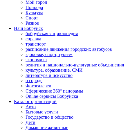
Мой город
Природа
Культура
Спорт
Разное
Наш Бобруйск
бобруйская энциклопедия
справка
транспорт
расписание движения городских автобусов
здоровье, спорт, туризм
экономика
религия и национально-культурные объединения
культура, образование, СМИ
литература и искусство
о городе
Фотогалереи
Сферические 360° панорамы
Online-сервисы Бобруйска
Каталог организаций
Авто
Бытовые услуги
Государство и общество
Дети
Домашние животные