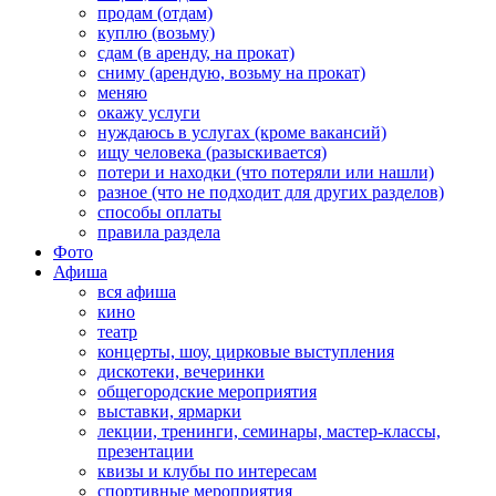
продам (отдам)
куплю (возьму)
сдам (в аренду, на прокат)
сниму (арендую, возьму на прокат)
меняю
окажу услуги
нуждаюсь в услугах (кроме вакансий)
ищу человека (разыскивается)
потери и находки (что потеряли или нашли)
разное (что не подходит для других разделов)
способы оплаты
правила раздела
Фото
Афиша
вся афиша
кино
театр
концерты, шоу, цирковые выступления
дискотеки, вечеринки
общегородские мероприятия
выставки, ярмарки
лекции, тренинги, семинары, мастер-классы,
презентации
квизы и клубы по интересам
спортивные мероприятия