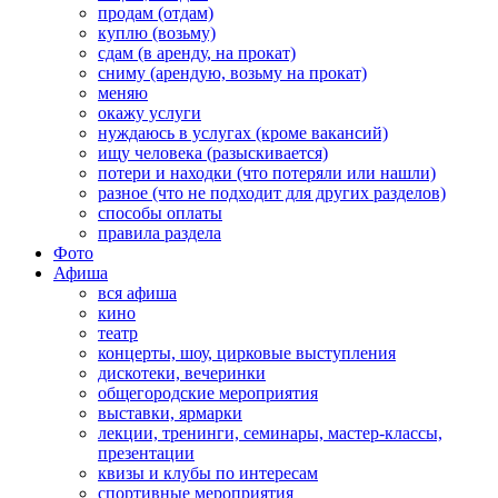
продам (отдам)
куплю (возьму)
сдам (в аренду, на прокат)
сниму (арендую, возьму на прокат)
меняю
окажу услуги
нуждаюсь в услугах (кроме вакансий)
ищу человека (разыскивается)
потери и находки (что потеряли или нашли)
разное (что не подходит для других разделов)
способы оплаты
правила раздела
Фото
Афиша
вся афиша
кино
театр
концерты, шоу, цирковые выступления
дискотеки, вечеринки
общегородские мероприятия
выставки, ярмарки
лекции, тренинги, семинары, мастер-классы,
презентации
квизы и клубы по интересам
спортивные мероприятия