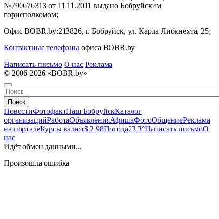
№790676313 от 11.11.2011 выдано Бобруйским
горисполкомом;
Офис BOBR.by:
213826, г. Бобруйск, ул. Карла Либкнехта, 25;
Контактные телефоны
офиса BOBR.by
Написать письмо
О нас
Реклама
© 2006-2026 «BOBR.by»
Поиск
Новости
Фотофакт
Наш Бобруйск
Каталог
организаций
Работа
Объявления
Афиша
Фото
Общение
Реклама
на портале
Курсы валют
$ 2.98
Погода
23.3°
Написать письмо
О
нас
Идёт обмен данными...
Произошла ошибка