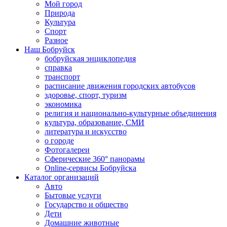
Мой город
Природа
Культура
Спорт
Разное
Наш Бобруйск
бобруйская энциклопедия
справка
транспорт
расписание движения городских автобусов
здоровье, спорт, туризм
экономика
религия и национально-культурные объединения
культура, образование, СМИ
литература и искусство
о городе
Фотогалереи
Сферические 360° панорамы
Online-сервисы Бобруйска
Каталог организаций
Авто
Бытовые услуги
Государство и общество
Дети
Домашние животные