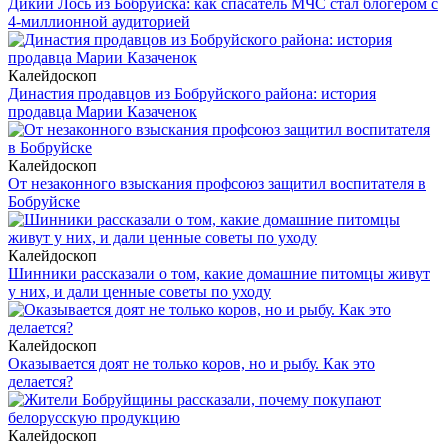
Дикий Лось из Бобруйска: как спасатель МЧС стал блогером с
4-миллионной аудиторией
Калейдоскоп
Династия продавцов из Бобруйского района: история
продавца Марии Казаченок
Калейдоскоп
От незаконного взыскания профсоюз защитил воспитателя в
Бобруйске
Калейдоскоп
Шинники рассказали о том, какие домашние питомцы живут
у них, и дали ценные советы по уходу
Калейдоскоп
Оказывается доят не только коров, но и рыбу. Как это
делается?
Калейдоскоп