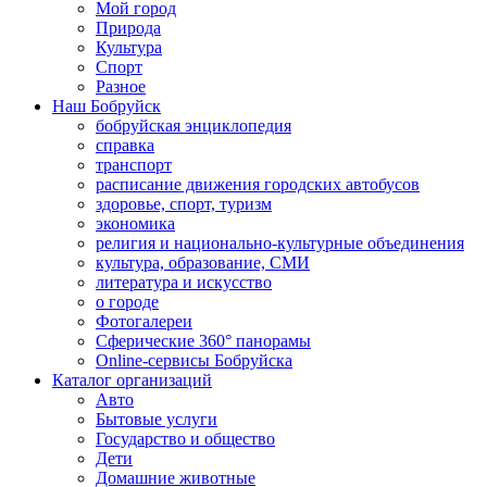
Мой город
Природа
Культура
Спорт
Разное
Наш Бобруйск
бобруйская энциклопедия
справка
транспорт
расписание движения городских автобусов
здоровье, спорт, туризм
экономика
религия и национально-культурные объединения
культура, образование, СМИ
литература и искусство
о городе
Фотогалереи
Сферические 360° панорамы
Online-сервисы Бобруйска
Каталог организаций
Авто
Бытовые услуги
Государство и общество
Дети
Домашние животные