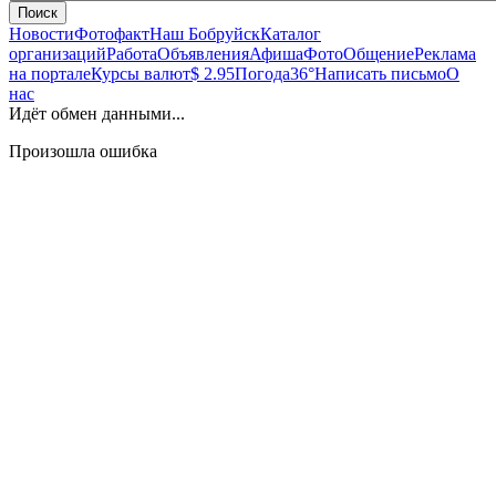
Поиск
Новости
Фотофакт
Наш Бобруйск
Каталог
организаций
Работа
Объявления
Афиша
Фото
Общение
Реклама
на портале
Курсы валют
$ 2.95
Погода
36°
Написать письмо
О
нас
Идёт обмен данными...
Произошла ошибка