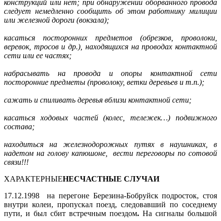
конструкций или нет; при обнаружении оборванного провода
следует немедленно сообщить об этом работнику милиции
или железной дороги (вокзала);
касаться посторонних предметов (обрезков, проволоки,
веревок, тросов и др.), находящихся на проводах контактной
сети или ее частях;
набрасывать на провода и опоры контактной сети
посторонние предметы (проволоку, ветки деревьев и т.п.);
сажать и спиливать деревья вблизи контактной сети;
касаться ходовых частей (колес, тележек…) подвижного
состава;
находиться на железнодорожных путях в наушниках, в
надетом на голову капюшоне, вести переговоры по сотовой
связи!!!
ХАРАКТЕРНЫЕ
НЕСЧАСТНЫЕ СЛУЧАИ
17.12.1998 на перегоне Березина-Бобруйск подросток, стоя
внутри колеи, пропускал поезд, следовавший по соседнему
пути, и был сбит встречным поездом
.
На сигналы большой