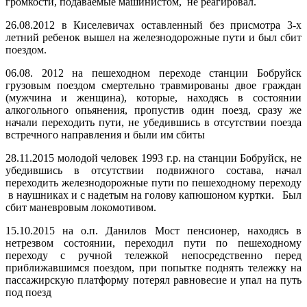
громкости, подаваемые машинистом, не реагировал.
26.08.2012 в Киселевичах оставленный без присмотра 3-х
летний ребенок вышел на железнодорожные пути и был сбит
поездом.
06.08. 2012 на пешеходном переходе станции Бобруйск
грузовым поездом смертельно травмированы двое граждан
(мужчина и женщина), которые, находясь в состоянии
алкогольного опьянения, пропустив один поезд, сразу же
начали переходить пути, не убедившись в отсутствии поезда
встречного направления и были им сбиты
28.11.2015 молодой человек 1993 г.р. на станции Бобруйск, не
убедившись в отсутствии подвижного состава, начал
переходить железнодорожные пути по пешеходному переходу
в наушниках и с надетым на голову капюшоном куртки. Был
сбит маневровым локомотивом.
15.10.2015 на о.п. Данилов Мост пенсионер, находясь в
нетрезвом состоянии, переходил пути по пешеходному
переходу с ручной тележкой непосредственно перед
приближавшимся поездом, при попытке поднять тележку на
пассажирскую платформу потерял равновесие и упал на путь
под поезд