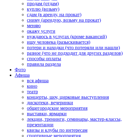
продам (отдам)
куплю (возьму)
сдам (в аренду, на прокат)
сниму (арендую, возьму на прокат)
меняю
окажу услуги
нуждаюсь в услугах (кроме вакансий)
ищу человека (разыскивается)
потери и находки (что потеряли или нашли)
разное (что не подходит для других разделов)
способы оплаты
правила раздела
Фото
Афиша
вся афиша
кино
театр
концерты, шоу, цирковые выступления
дискотеки, вечеринки
общегородские мероприятия
выставки, ярмарки
лекции, тренинги, семинары, мастер-классы,
презентации
квизы и клубы по интересам
спортивные мероприятия