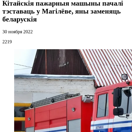
Кітайскія пажарныя машыны пачалі
тэставаць у Магілёве, яны заменяць
беларускія
30 ноября 2022
2219