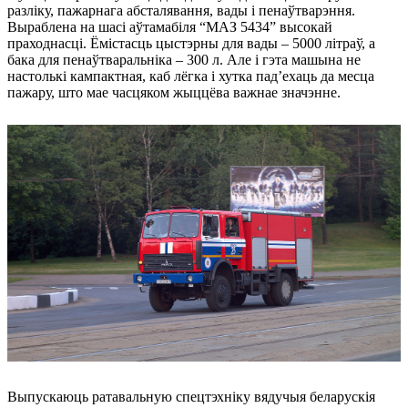
разліку, пажарнага абсталявання, вады і пенаўтварэння.
Выраблена на шасі аўтамабіля “МАЗ 5434” высокай
праходнасці. Ёмістасць цыстэрны для вады – 5000 літраў, а
бака для пенаўтваральніка – 300 л. Але і гэта машына не
настолькі кампактная, каб лёгка і хутка пад’ехаць да месца
пажару, што мае часцяком жыццёва важнае значэнне.
Выпускаюць ратавальную спецтэхніку вядучыя беларускія