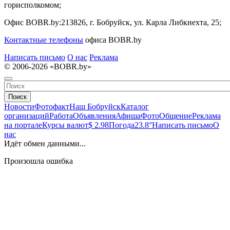
горисполкомом;
Офис BOBR.by:
213826, г. Бобруйск, ул. Карла Либкнехта, 25;
Контактные телефоны
офиса BOBR.by
Написать письмо
О нас
Реклама
© 2006-2026 «BOBR.by»
Поиск
Новости
Фотофакт
Наш Бобруйск
Каталог
организаций
Работа
Объявления
Афиша
Фото
Общение
Реклама
на портале
Курсы валют
$ 2.98
Погода
23.8°
Написать письмо
О
нас
Идёт обмен данными...
Произошла ошибка