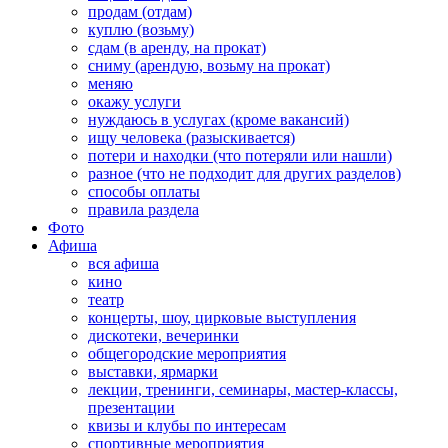
продам (отдам)
куплю (возьму)
сдам (в аренду, на прокат)
сниму (арендую, возьму на прокат)
меняю
окажу услуги
нуждаюсь в услугах (кроме вакансий)
ищу человека (разыскивается)
потери и находки (что потеряли или нашли)
разное (что не подходит для других разделов)
способы оплаты
правила раздела
Фото
Афиша
вся афиша
кино
театр
концерты, шоу, цирковые выступления
дискотеки, вечеринки
общегородские мероприятия
выставки, ярмарки
лекции, тренинги, семинары, мастер-классы,
презентации
квизы и клубы по интересам
спортивные мероприятия