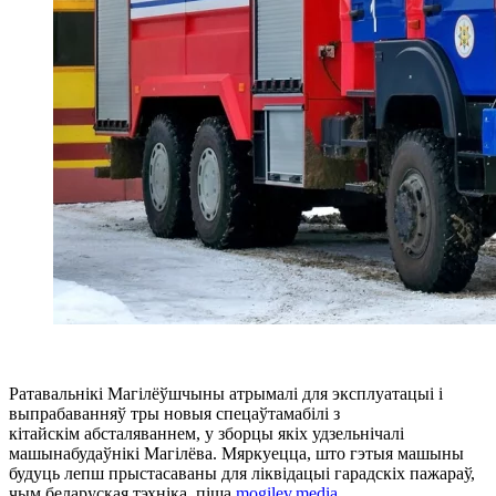
Ратавальнікі Магілёўшчыны атрымалі для эксплуатацыі і
выпрабаванняў
тры новыя
спецаўтамабілі з
кітайскім
абсталяваннем, у зборцы якіх удзельнічалі
машынабудаўнікі Магілёва. Мяркуецца, што гэтыя машыны
будуць лепш прыстасаваны для ліквідацыі гарадскіх пажараў,
чым беларуская тэхніка, пiша
mogilev.media