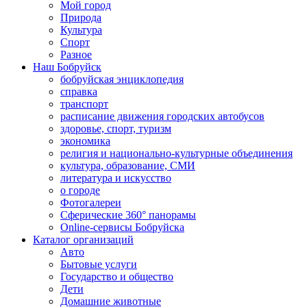
Мой город
Природа
Культура
Спорт
Разное
Наш Бобруйск
бобруйская энциклопедия
справка
транспорт
расписание движения городских автобусов
здоровье, спорт, туризм
экономика
религия и национально-культурные объединения
культура, образование, СМИ
литература и искусство
о городе
Фотогалереи
Сферические 360° панорамы
Online-сервисы Бобруйска
Каталог организаций
Авто
Бытовые услуги
Государство и общество
Дети
Домашние животные