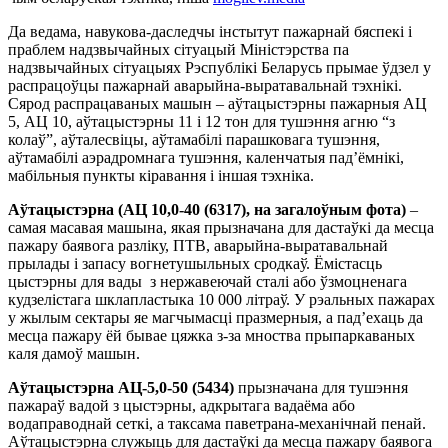
Да ведама, навукова-даследчы інстытут пажарнай бяспекі і
праблем надзвычайных сітуацый Міністэрства па
надзвычайных сітуацыях Рэспублікі Беларусь прымае ўдзел у
распрацоўцы пажарнай аварыйна-выратавальнай тэхнікі.
Сярод распрацаваных машын – аўтацыстэрны пажарныя АЦ
5, АЦ 10, аўтацыстэрны 11 і 12 тон для тушэння агню “з
колаў”, аўталесвіцы, аўтамабілі парашковага тушэння,
аўтамабілі аэрадромнага тушэння, каленчатыя пад’ёмнікі,
мабільныя пункты кіравання і іншая тэхніка.
Аўтацыстэрна (АЦ 10,0-40 (6317), на загалоўным фота)
–
самая масавая машына, якая прызначана для дастаўкі да месца
пажару баявога разліку, ПТВ, аварыйна-выратавальнай
прылады і запасу вогнетушыльных сродкаў. Ёмістасць
цыстэрны для вады з нержавеючай сталі або ўзмоцненага
кудзелістага шклапластыка 10 000 літраў. У рэальных пажарах
у жылым сектары яе магчымасці празмерныя, а пад’ехаць да
месца пажару ёй бывае цяжка з-за мноства прыпаркаваных
каля дамоў машын.
Аўтацыстэрна АЦ-5,0-50 (5434)
прызначана для тушэння
пажараў вадой з цыстэрны, адкрытага вадаёма або
водаправоднай сеткі, а таксама паветрана-механічнай пенай.
Аўтацыстэрна служыць для дастаўкі да месца пажару баявога