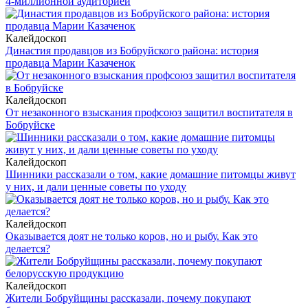
4-миллионной аудиторией
Калейдоскоп
Династия продавцов из Бобруйского района: история
продавца Марии Казаченок
Калейдоскоп
От незаконного взыскания профсоюз защитил воспитателя в
Бобруйске
Калейдоскоп
Шинники рассказали о том, какие домашние питомцы живут
у них, и дали ценные советы по уходу
Калейдоскоп
Оказывается доят не только коров, но и рыбу. Как это
делается?
Калейдоскоп
Жители Бобруйщины рассказали, почему покупают