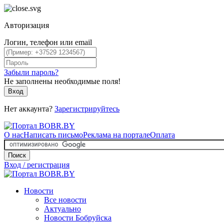
Авторизация
Логин, телефон или email
Забыли пароль?
Не заполнены необходимые поля!
Вход
Нет аккаунта?
Зарегистрируйтесь
О нас
Написать письмо
Реклама на портале
Оплата
Поиск
Вход / регистрация
Новости
Все новости
Актуально
Новости Бобруйска