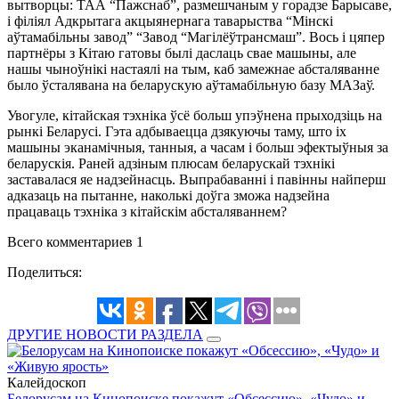
вытворцы: ТАА “Пажснаб”, размешчаным у горадзе Барысаве,
і філіял Адкрытага акцыянернага таварыства “Мінскі
аўтамабільны завод” “Завод “Магілёўтрансмаш”. Вось і цяпер
партнёры з Кітаю гатовы былі даслаць свае машыны, але
нашы чыноўнікі настаялі на тым, каб замежнае абсталяванне
было ўсталявана на беларускую аўтамабільную базу МАЗаў.
Увогуле, кітайская тэхніка ўсё больш упэўнена прыходзіць на
рынкі Беларусі. Гэта адбываецца дзякуючы таму, што іх
машыны эканамічныя, танныя, а часам і больш эфектыўныя за
беларускія. Раней адзіным плюсам беларускай тэхнікі
заставалася яе надзейнасць. Выпрабаванні і павінны найперш
адказаць на пытанне, наколькі доўга зможа надзейна
працаваць тэхніка з кітайскім абсталяваннем?
Всего комментариев 1
Поделиться:
ДРУГИЕ НОВОСТИ РАЗДЕЛА
Калейдоскоп
Белорусам на Кинопоиске покажут «Обсессию», «Чудо» и