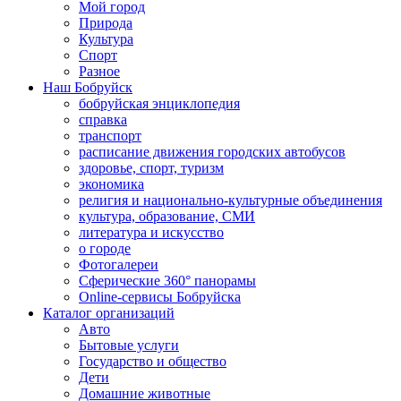
Мой город
Природа
Культура
Спорт
Разное
Наш Бобруйск
бобруйская энциклопедия
справка
транспорт
расписание движения городских автобусов
здоровье, спорт, туризм
экономика
религия и национально-культурные объединения
культура, образование, СМИ
литература и искусство
о городе
Фотогалереи
Сферические 360° панорамы
Online-сервисы Бобруйска
Каталог организаций
Авто
Бытовые услуги
Государство и общество
Дети
Домашние животные