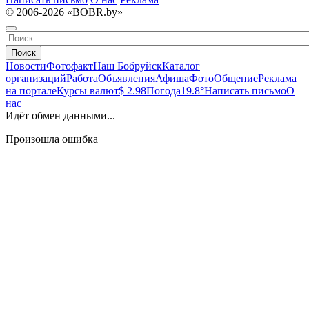
© 2006-2026 «BOBR.by»
Поиск
Новости
Фотофакт
Наш Бобруйск
Каталог
организаций
Работа
Объявления
Афиша
Фото
Общение
Реклама
на портале
Курсы валют
$ 2.98
Погода
19.8°
Написать письмо
О
нас
Идёт обмен данными...
Произошла ошибка