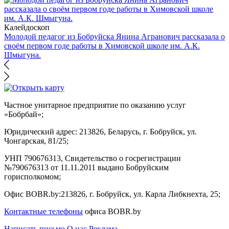
Калейдоскоп
Молодой педагог из Бобруйска Янина Агранович рассказала о
своём первом годе работы в Химовской школе им. А.К.
Шмыгуна.
Частное унитарное предприятие по оказанию услуг
«Бобрбай»;
Юридический адрес:
213826, Беларусь, г. Бобруйск, ул.
Чонгарская, 81/25;
УНП 790676313, Свидетельство о госрегистрации
№790676313 от 11.11.2011 выдано Бобруйским
горисполкомом;
Офис BOBR.by:
213826, г. Бобруйск, ул. Карла Либкнехта, 25;
Контактные телефоны
офиса BOBR.by
Написать письмо
О нас
Реклама