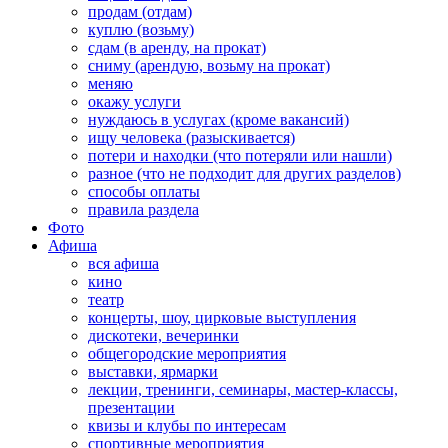
продам (отдам)
куплю (возьму)
сдам (в аренду, на прокат)
сниму (арендую, возьму на прокат)
меняю
окажу услуги
нуждаюсь в услугах (кроме вакансий)
ищу человека (разыскивается)
потери и находки (что потеряли или нашли)
разное (что не подходит для других разделов)
способы оплаты
правила раздела
Фото
Афиша
вся афиша
кино
театр
концерты, шоу, цирковые выступления
дискотеки, вечеринки
общегородские мероприятия
выставки, ярмарки
лекции, тренинги, семинары, мастер-классы,
презентации
квизы и клубы по интересам
спортивные мероприятия