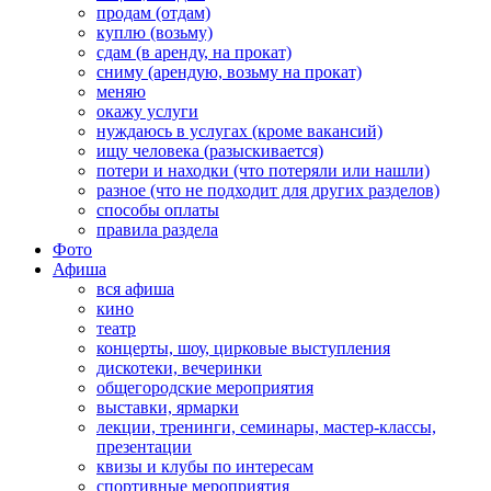
продам (отдам)
куплю (возьму)
сдам (в аренду, на прокат)
сниму (арендую, возьму на прокат)
меняю
окажу услуги
нуждаюсь в услугах (кроме вакансий)
ищу человека (разыскивается)
потери и находки (что потеряли или нашли)
разное (что не подходит для других разделов)
способы оплаты
правила раздела
Фото
Афиша
вся афиша
кино
театр
концерты, шоу, цирковые выступления
дискотеки, вечеринки
общегородские мероприятия
выставки, ярмарки
лекции, тренинги, семинары, мастер-классы,
презентации
квизы и клубы по интересам
спортивные мероприятия