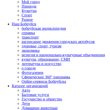
Мой город
Природа
Культура
Спорт
Разное
Наш Бобруйск
бобруйская энциклопедия
справка
транспорт
расписание движения городских автобусов
здоровье, спорт, туризм
экономика
религия и национально-культурные объединения
культура, образование, СМИ
литература и искусство
о городе
Фотогалереи
Сферические 360° панорамы
Online-сервисы Бобруйска
Каталог организаций
Авто
Бытовые услуги
Государство и общество
Дети
Домашние животные