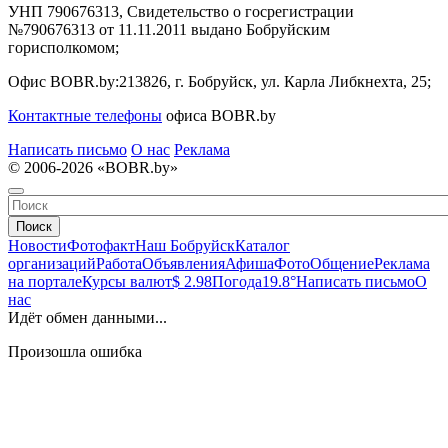
УНП 790676313, Свидетельство о госрегистрации
№790676313 от 11.11.2011 выдано Бобруйским
горисполкомом;
Офис BOBR.by:
213826, г. Бобруйск, ул. Карла Либкнехта, 25;
Контактные телефоны
офиса BOBR.by
Написать письмо
О нас
Реклама
© 2006-2026 «BOBR.by»
Поиск
Новости
Фотофакт
Наш Бобруйск
Каталог
организаций
Работа
Объявления
Афиша
Фото
Общение
Реклама
на портале
Курсы валют
$ 2.98
Погода
19.8°
Написать письмо
О
нас
Идёт обмен данными...
Произошла ошибка