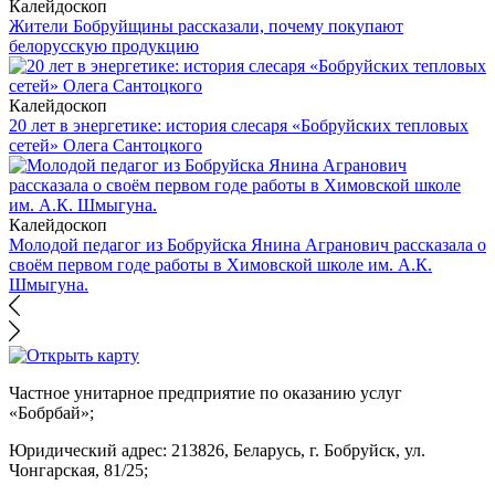
Калейдоскоп
Жители Бобруйщины рассказали, почему покупают
белорусскую продукцию
Калейдоскоп
20 лет в энергетике: история слесаря «Бобруйских тепловых
сетей» Олега Сантоцкого
Калейдоскоп
Молодой педагог из Бобруйска Янина Агранович рассказала о
своём первом годе работы в Химовской школе им. А.К.
Шмыгуна.
Частное унитарное предприятие по оказанию услуг
«Бобрбай»;
Юридический адрес:
213826, Беларусь, г. Бобруйск, ул.
Чонгарская, 81/25;