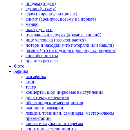
продам (отдам)
куплю (возьму)
сдам (в аренду, на прокат)
сниму (арендую, возьму на прокат)
меняю
окажу услуги
нуждаюсь в услугах (кроме вакансий)
ищу человека (разыскивается)
потери и находки (что потеряли или нашли)
разное (что не подходит для других разделов)
способы оплаты
правила раздела
Фото
Афиша
вся афиша
кино
театр
концерты, шоу, цирковые выступления
дискотеки, вечеринки
общегородские мероприятия
выставки, ярмарки
лекции, тренинги, семинары, мастер-классы,
презентации
квизы и клубы по интересам
спортивные мероприятия