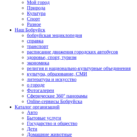
Мой город
Природа
Культура
Спорт
Разное
Наш Бобруйск
бобруйская энциклопедия
справка
транспорт
расписание движения городских автобусов
здоровье, спорт, туризм
экономика
религия и национально-культурные объединения
культура, образование, СМИ
литература и искусство
о городе
Фотогалереи
Сферические 360° панорамы
Online-сервисы Бобруйска
Каталог организаций
Авто
Бытовые услуги
Государство и общество
Дети
Домашние животные