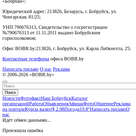
«Бобрбай»;
Юридический адрес:
213826, Беларусь, г. Бобруйск, ул.
Чонгарская, 81/25;
УНП 790676313, Свидетельство о госрегистрации
№790676313 от 11.11.2011 выдано Бобруйским
горисполкомом;
Офис BOBR.by:
213826, г. Бобруйск, ул. Карла Либкнехта, 25;
Контактные телефоны
офиса BOBR.by
Написать письмо
О нас
Реклама
© 2006-2026 «BOBR.by»
Поиск
Новости
Фотофакт
Наш Бобруйск
Каталог
организаций
Работа
Объявления
Афиша
Фото
Общение
Реклама
на портале
Курсы валют
$ 2.98
Погода
19.8°
Написать письмо
О
нас
Идёт обмен данными...
Произошла ошибка