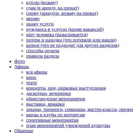
куплю (возьму)
сдам (в аренду, на прокат)
сниму (арендую, возьму на прокат)
меняю
окажу услуги
нуждаюсь в услугах (кроме вакансий)
ищу человека (разыскивается)
потери и находки (что потеряли или нашли)
разное (что не подходит для других разделов)
способы оплаты
правила раздела
Фото
Афиша
вся афиша
кино
театр
концерты, шоу, цирковые выступления
дискотеки, вечеринки
общегородские мероприятия
выставки, ярмарки
лекции, тренинги, семинары, мастер-классы, презе
квизы и клубы по интересам
спортивные мероприятия
план мероприятий учреждений культуры
Общение