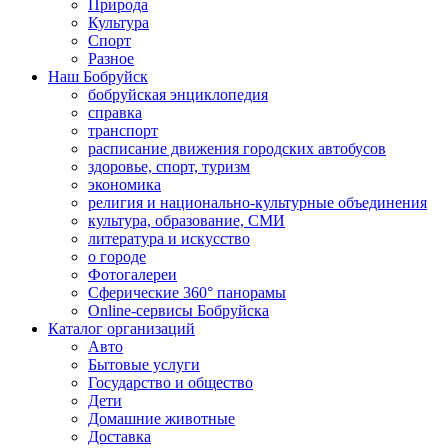
Природа
Культура
Спорт
Разное
Наш Бобруйск
бобруйская энциклопедия
справка
транспорт
расписание движения городских автобусов
здоровье, спорт, туризм
экономика
религия и национально-культурные объединения
культура, образование, СМИ
литература и искусство
о городе
Фотогалереи
Сферические 360° панорамы
Online-сервисы Бобруйска
Каталог организаций
Авто
Бытовые услуги
Государство и общество
Дети
Домашние животные
Доставка