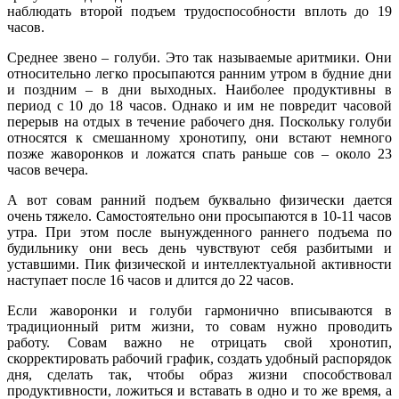
наблюдать второй подъем трудоспособности вплоть до 19
часов.
Среднее звено – голуби. Это так называемые аритмики. Они
относительно легко просыпаются ранним утром в будние дни
и поздним – в дни выходных. Наиболее продуктивны в
период с 10 до 18 часов. Однако и им не повредит часовой
перерыв на отдых в течение рабочего дня. Поскольку голуби
относятся к смешанному хронотипу, они встают немного
позже жаворонков и ложатся спать раньше сов – около 23
часов вечера.
А вот совам ранний подъем буквально физически дается
очень тяжело. Самостоятельно они просыпаются в 10-11 часов
утра. При этом после вынужденного раннего подъема по
будильнику они весь день чувствуют себя разбитыми и
уставшими. Пик физической и интеллектуальной активности
наступает после 16 часов и длится до 22 часов.
Если жаворонки и голуби гармонично вписываются в
традиционный ритм жизни, то совам нужно проводить
работу. Совам важно не отрицать свой хронотип,
скорректировать рабочий график, создать удобный распорядок
дня, сделать так, чтобы образ жизни способствовал
продуктивности, ложиться и вставать в одно и то же время, а