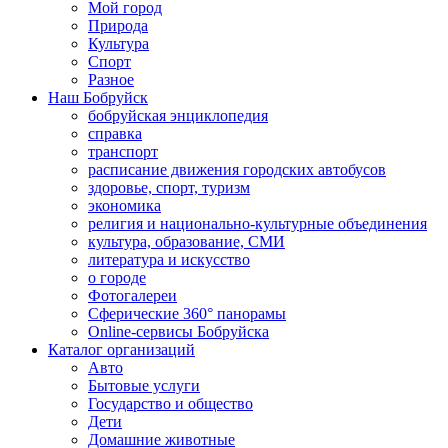
Мой город
Природа
Культура
Спорт
Разное
Наш Бобруйск
бобруйская энциклопедия
справка
транспорт
расписание движения городских автобусов
здоровье, спорт, туризм
экономика
религия и национально-культурные объединения
культура, образование, СМИ
литература и искусство
о городе
Фотогалереи
Сферические 360° панорамы
Online-сервисы Бобруйска
Каталог организаций
Авто
Бытовые услуги
Государство и общество
Дети
Домашние животные