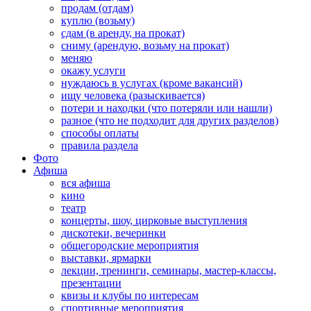
продам (отдам)
куплю (возьму)
сдам (в аренду, на прокат)
сниму (арендую, возьму на прокат)
меняю
окажу услуги
нуждаюсь в услугах (кроме вакансий)
ищу человека (разыскивается)
потери и находки (что потеряли или нашли)
разное (что не подходит для других разделов)
способы оплаты
правила раздела
Фото
Афиша
вся афиша
кино
театр
концерты, шоу, цирковые выступления
дискотеки, вечеринки
общегородские мероприятия
выставки, ярмарки
лекции, тренинги, семинары, мастер-классы,
презентации
квизы и клубы по интересам
спортивные мероприятия