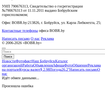
УНП 790676313, Свидетельство о госрегистрации
№790676313 от 11.11.2011 выдано Бобруйским
горисполкомом;
Офис BOBR.by:
213826, г. Бобруйск, ул. Карла Либкнехта, 25;
Контактные телефоны
офиса BOBR.by
Написать письмо
О нас
Реклама
© 2006-2026 «BOBR.by»
Поиск
Новости
Фотофакт
Наш Бобруйск
Каталог
организаций
Работа
Объявления
Афиша
Фото
Общение
Реклама
на портале
Курсы валют
$ 2.98
Погода
26.2°
Написать письмо
О
нас
Идёт обмен данными...
Произошла ошибка