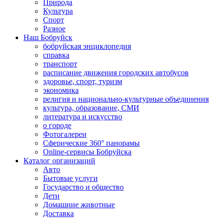
Природа
Культура
Спорт
Разное
Наш Бобруйск
бобруйская энциклопедия
справка
транспорт
расписание движения городских автобусов
здоровье, спорт, туризм
экономика
религия и национально-культурные объединения
культура, образование, СМИ
литература и искусство
о городе
Фотогалереи
Сферические 360° панорамы
Online-сервисы Бобруйска
Каталог организаций
Авто
Бытовые услуги
Государство и общество
Дети
Домашние животные
Доставка