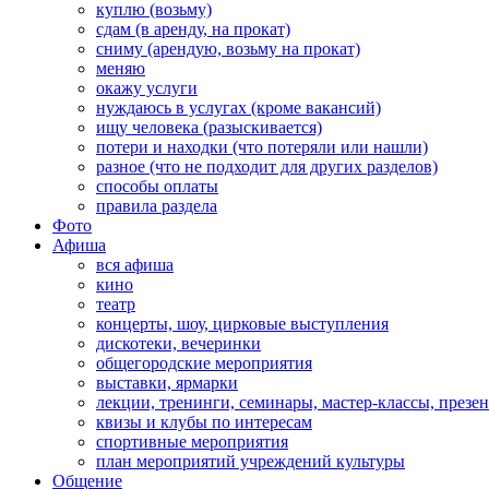
куплю (возьму)
сдам (в аренду, на прокат)
сниму (арендую, возьму на прокат)
меняю
окажу услуги
нуждаюсь в услугах (кроме вакансий)
ищу человека (разыскивается)
потери и находки (что потеряли или нашли)
разное (что не подходит для других разделов)
способы оплаты
правила раздела
Фото
Афиша
вся афиша
кино
театр
концерты, шоу, цирковые выступления
дискотеки, вечеринки
общегородские мероприятия
выставки, ярмарки
лекции, тренинги, семинары, мастер-классы, презе
квизы и клубы по интересам
спортивные мероприятия
план мероприятий учреждений культуры
Общение