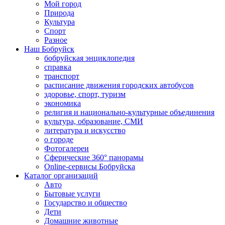
Мой город
Природа
Культура
Спорт
Разное
Наш Бобруйск
бобруйская энциклопедия
справка
транспорт
расписание движения городских автобусов
здоровье, спорт, туризм
экономика
религия и национально-культурные объединения
культура, образование, СМИ
литература и искусство
о городе
Фотогалереи
Сферические 360° панорамы
Online-сервисы Бобруйска
Каталог организаций
Авто
Бытовые услуги
Государство и общество
Дети
Домашние животные