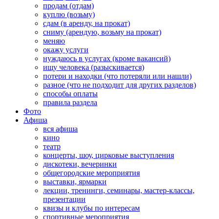
продам (отдам)
куплю (возьму)
сдам (в аренду, на прокат)
сниму (арендую, возьму на прокат)
меняю
окажу услуги
нуждаюсь в услугах (кроме вакансий)
ищу человека (разыскивается)
потери и находки (что потеряли или нашли)
разное (что не подходит для других разделов)
способы оплаты
правила раздела
Фото
Афиша
вся афиша
кино
театр
концерты, шоу, цирковые выступления
дискотеки, вечеринки
общегородские мероприятия
выставки, ярмарки
лекции, тренинги, семинары, мастер-классы,
презентации
квизы и клубы по интересам
спортивные мероприятия