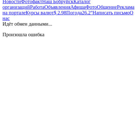
Новости
Фотофакт
Наш Бобруйск
Каталог
организаций
Работа
Объявления
Афиша
Фото
Общение
Реклама
на портале
Курсы валют
$ 2.98
Погода
26.2°
Написать письмо
О
нас
Идёт обмен данными...
Произошла ошибка