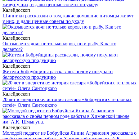
Калейдоскоп
Шинники рассказали о том, какие домашние питомцы живут
у них, и дали ценные советы по уходу
Калейдоскоп
Оказывается доят не только коров, но и рыбу. Как это
делается?
Калейдоскоп
Жители Бобруйщины рассказали, почему покупают
белорусскую продукцию
Калейдоскоп
20 лет в энергетике: история слесаря «Бобруйских тепловых
сетей» Олега Сантоцкого
Калейдоскоп
Молодой педагог из Бобруйска Янина Агранович рассказала о
своём первом годе работы в Химовской школе им. А.К.