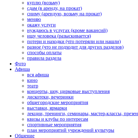
куплю (возьму)
сдам (в аренду, на прокат)
сниму (арендую, возьму на прокат)
меняю
окажу услуги
нуждаюсь в услугах (кроме вакансий)
ищу человека (разыскивается)
потери и находки (что потеряли или нашли)
разное (что не подходит для других разделов)
способы оплаты
правила раздела
Фото
Афиша
вся афиша
кино
театр
концерты, шоу, цирковые выступления
дискотеки, вечеринки
общегородские мероприятия
выставки, ярмарки
лекции, тренинги, семинары, мастер-классы, презе
квизы и клубы по интересам
спортивные мероприятия
план мероприятий учреждений культуры
Общение