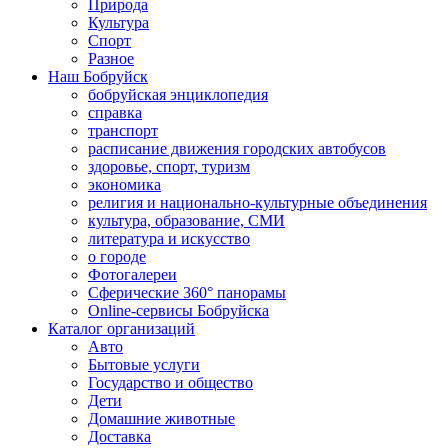
Природа
Культура
Спорт
Разное
Наш Бобруйск
бобруйская энциклопедия
справка
транспорт
расписание движения городских автобусов
здоровье, спорт, туризм
экономика
религия и национально-культурные объединения
культура, образование, СМИ
литература и искусство
о городе
Фотогалереи
Сферические 360° панорамы
Online-сервисы Бобруйска
Каталог организаций
Авто
Бытовые услуги
Государство и общество
Дети
Домашние животные
Доставка