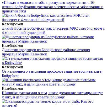
«Плакал и молился, чтобы проснуться нормальным». 16-
летний бобруйчанин рассказал о генетическом заболевании и
принятии себя
Калейдоскоп
Дикий Лось из Бобруйска: как спасатель МЧС стал блогером с
4-миллионной аудиторией
Калейдоскоп
Династия продавцов из Бобруйского района: история
продавца Марии Казаченок
Калейдоскоп
От незаконного взыскания профсоюз защитил воспитателя в
Бобруйске
Калейдоскоп
Шинники рассказали о том, какие домашние питомцы живут
у них, и дали ценные советы по уходу