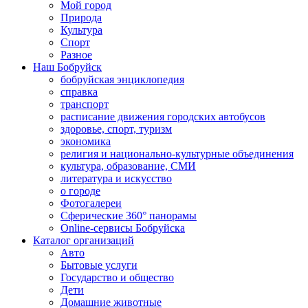
Мой город
Природа
Культура
Спорт
Разное
Наш Бобруйск
бобруйская энциклопедия
справка
транспорт
расписание движения городских автобусов
здоровье, спорт, туризм
экономика
религия и национально-культурные объединения
культура, образование, СМИ
литература и искусство
о городе
Фотогалереи
Сферические 360° панорамы
Online-сервисы Бобруйска
Каталог организаций
Авто
Бытовые услуги
Государство и общество
Дети
Домашние животные