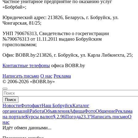
Частное унитарное предприятие по оказанию услуг
«Бобрбай»;
Юридический адрес:
213826, Беларусь, г. Бобруйск, ул.
Чонгарская, 81/25;
УНП 790676313, Свидетельство о госрегистрации
№790676313 от 11.11.2011 выдано Бобруйским
горисполкомом;
Офис BOBR.by:
213826, г. Бобруйск, ул. Карла Либкнехта, 25;
Контактные телефоны
офиса BOBR.by
Написать письмо
О нас
Реклама
© 2006-2026 «BOBR.by»
Поиск
Новости
Фотофакт
Наш Бобруйск
Каталог
организаций
Работа
Объявления
Афиша
Фото
Общение
Реклама
на портале
Курсы валют
$ 2.96
Погода
23.3°
Написать письмо
О
нас
Идёт обмен данными...