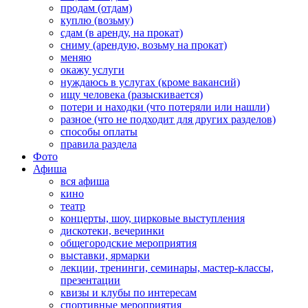
продам (отдам)
куплю (возьму)
сдам (в аренду, на прокат)
сниму (арендую, возьму на прокат)
меняю
окажу услуги
нуждаюсь в услугах (кроме вакансий)
ищу человека (разыскивается)
потери и находки (что потеряли или нашли)
разное (что не подходит для других разделов)
способы оплаты
правила раздела
Фото
Афиша
вся афиша
кино
театр
концерты, шоу, цирковые выступления
дискотеки, вечеринки
общегородские мероприятия
выставки, ярмарки
лекции, тренинги, семинары, мастер-классы,
презентации
квизы и клубы по интересам
спортивные мероприятия