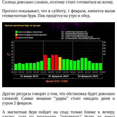
Солнца довольно сложно, поэтому стоит готовиться ко всему.
Прогноз показывает, что в субботу, 1 февраля, начнется малая
геомагнитная буря. Пик придется на утро и обед.
Другие ресурсы говорят о том, что обстановка будет довольно
сложной. Самые мощные "удары" стоит ожидать днем и
утром 2 февраля.
А магнитная буря пойдет на спад только ближе к вечеру,
однако, судя по прогнозам, "штормить" будет до конца