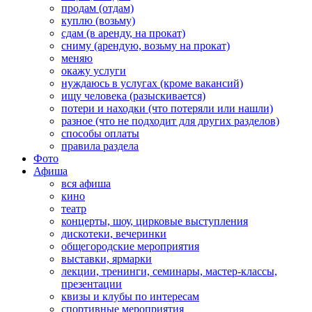
продам (отдам)
куплю (возьму)
сдам (в аренду, на прокат)
сниму (арендую, возьму на прокат)
меняю
окажу услуги
нуждаюсь в услугах (кроме вакансий)
ищу человека (разыскивается)
потери и находки (что потеряли или нашли)
разное (что не подходит для других разделов)
способы оплаты
правила раздела
Фото
Афиша
вся афиша
кино
театр
концерты, шоу, цирковые выступления
дискотеки, вечеринки
общегородские мероприятия
выставки, ярмарки
лекции, тренинги, семинары, мастер-классы,
презентации
квизы и клубы по интересам
спортивные мероприятия