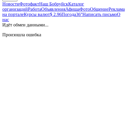
Новости
Фотофакт
Наш Бобруйск
Каталог
организаций
Работа
Объявления
Афиша
Фото
Общение
Реклама
на портале
Курсы валют
$ 2.96
Погода
36°
Написать письмо
О
нас
Идёт обмен данными...
Произошла ошибка