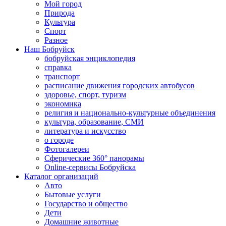
Мой город
Природа
Культура
Спорт
Разное
Наш Бобруйск
бобруйская энциклопедия
справка
транспорт
расписание движения городских автобусов
здоровье, спорт, туризм
экономика
религия и национально-культурные объединения
культура, образование, СМИ
литература и искусство
о городе
Фотогалереи
Сферические 360° панорамы
Online-сервисы Бобруйска
Каталог организаций
Авто
Бытовые услуги
Государство и общество
Дети
Домашние животные