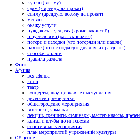
куплю (возьму)
сдам (в аренду, на прокат)
сниму (арендую, возьму на прокат)
меняю
окажу услуги
нуждаюсь в услугах (кроме вакансий)
ищу человека (разыскивается)
потери и находки (что потеряли или нашли)
разное (что не подходит для других разделов)
способы оплаты
правила раздела
Фото
Афиша
вся афиша
кино
театр
концерты, шоу, цирковые выступления
дискотеки, вечеринки
общегородские мероприятия
выставки, ярмарки
лекции, тренинги, семинары, мастер-классы, презе
квизы и клубы по интересам
спортивные мероприятия
план мероприятий учреждений культуры
Общение