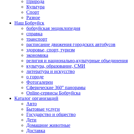
Природа
Культура
Спорт
Разное
Наш Бобруйск
бобруйская энциклопедия
справка
транспорт
расписание движения городских автобусов
здоровье, спорт, туризм
экономика
религия и национально-культурные объединения
культура, образование, СМИ
литература и искусство
о городе
Фотогалереи
Сферические 360° панорамы
Online-сервисы Бобруйска
Каталог организаций
Авто
Бытовые услуги
Государство и общество
Дети
Домашние животные
Доставка