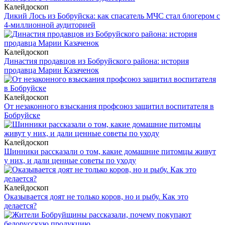
Калейдоскоп
Дикий Лось из Бобруйска: как спасатель МЧС стал блогером с
4-миллионной аудиторией
Калейдоскоп
Династия продавцов из Бобруйского района: история
продавца Марии Казаченок
Калейдоскоп
От незаконного взыскания профсоюз защитил воспитателя в
Бобруйске
Калейдоскоп
Шинники рассказали о том, какие домашние питомцы живут
у них, и дали ценные советы по уходу
Калейдоскоп
Оказывается доят не только коров, но и рыбу. Как это
делается?