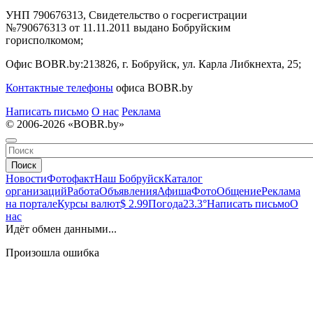
УНП 790676313, Свидетельство о госрегистрации
№790676313 от 11.11.2011 выдано Бобруйским
горисполкомом;
Офис BOBR.by:
213826, г. Бобруйск, ул. Карла Либкнехта, 25;
Контактные телефоны
офиса BOBR.by
Написать письмо
О нас
Реклама
© 2006-2026 «BOBR.by»
Поиск
Новости
Фотофакт
Наш Бобруйск
Каталог
организаций
Работа
Объявления
Афиша
Фото
Общение
Реклама
на портале
Курсы валют
$ 2.99
Погода
23.3°
Написать письмо
О
нас
Идёт обмен данными...
Произошла ошибка