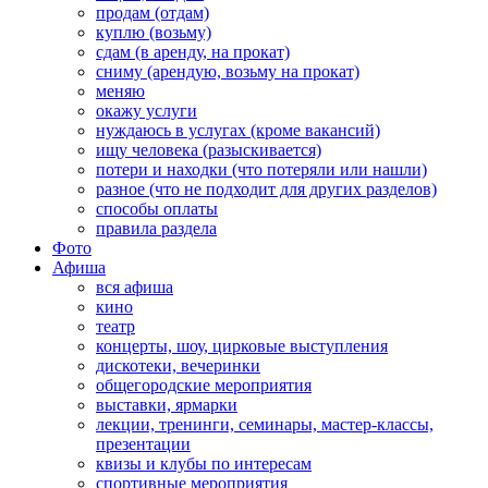
продам (отдам)
куплю (возьму)
сдам (в аренду, на прокат)
сниму (арендую, возьму на прокат)
меняю
окажу услуги
нуждаюсь в услугах (кроме вакансий)
ищу человека (разыскивается)
потери и находки (что потеряли или нашли)
разное (что не подходит для других разделов)
способы оплаты
правила раздела
Фото
Афиша
вся афиша
кино
театр
концерты, шоу, цирковые выступления
дискотеки, вечеринки
общегородские мероприятия
выставки, ярмарки
лекции, тренинги, семинары, мастер-классы,
презентации
квизы и клубы по интересам
спортивные мероприятия