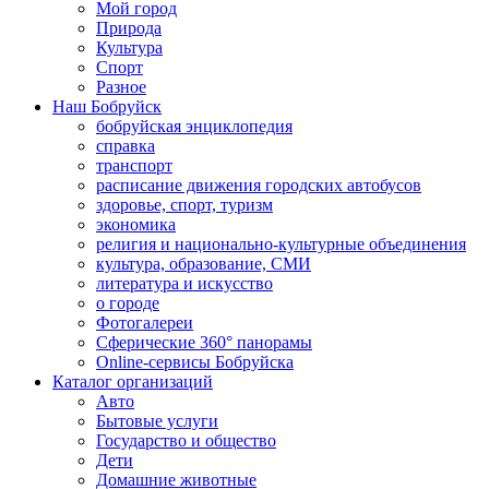
Мой город
Природа
Культура
Спорт
Разное
Наш Бобруйск
бобруйская энциклопедия
справка
транспорт
расписание движения городских автобусов
здоровье, спорт, туризм
экономика
религия и национально-культурные объединения
культура, образование, СМИ
литература и искусство
о городе
Фотогалереи
Сферические 360° панорамы
Online-сервисы Бобруйска
Каталог организаций
Авто
Бытовые услуги
Государство и общество
Дети
Домашние животные