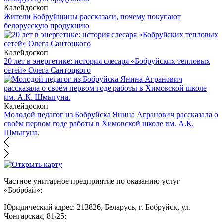
Калейдоскоп
Жители Бобруйщины рассказали, почему покупают
белорусскую продукцию
Калейдоскоп
20 лет в энергетике: история слесаря «Бобруйских тепловых
сетей» Олега Сантоцкого
Калейдоскоп
Молодой педагог из Бобруйска Янина Агранович рассказала о
своём первом годе работы в Химовской школе им. А.К.
Шмыгуна.
Частное унитарное предприятие по оказанию услуг
«Бобрбай»;
Юридический адрес:
213826, Беларусь, г. Бобруйск, ул.
Чонгарская, 81/25;