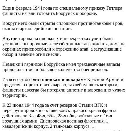
Еще в феврале 1944 года по специальному приказу Гитлера
фашисты начали готовить Бобруйск к обороне.
Вокруг него были отрыты сплошной противотанковый ров,
окопы и артиллерийские позиции.
Внутри города на площадях и перекрестках улиц были
установлены прочные железобетонные заграждения, дома на
окраинах приспособили к отражению атак, а затруднявшие
обзор и ведение огня снесли.
Немецкий гарнизон Бобруйска имел трехмесячные запасы
продовольствия и большое количество боеприпасов.
Из всего этого
«истопникам и поварам»
Красной Армии и
предстояло приготовить варево, захлебнувшись которым,
фашисты навсегда бы потеряли аппетит к завоеванию чужих
территорий.
К 23 июня 1944 года за счет резервов Ставки ВГК и
перегруппировок в составе войск правого крыла фронта
действовали 3-я, 48-я, 65-я, 28-я общевойсковые и 16-я
воздушная армии, Днепровская военная фло­тилия, 1
кавалерийский корпус, 2 танковых корпуса, 1