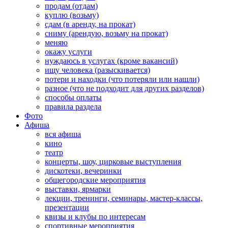
продам (отдам)
куплю (возьму)
сдам (в аренду, на прокат)
сниму (арендую, возьму на прокат)
меняю
окажу услуги
нуждаюсь в услугах (кроме вакансий)
ищу человека (разыскивается)
потери и находки (что потеряли или нашли)
разное (что не подходит для других разделов)
способы оплаты
правила раздела
Фото
Афиша
вся афиша
кино
театр
концерты, шоу, цирковые выступления
дискотеки, вечеринки
общегородские мероприятия
выставки, ярмарки
лекции, тренинги, семинары, мастер-классы,
презентации
квизы и клубы по интересам
спортивные мероприятия