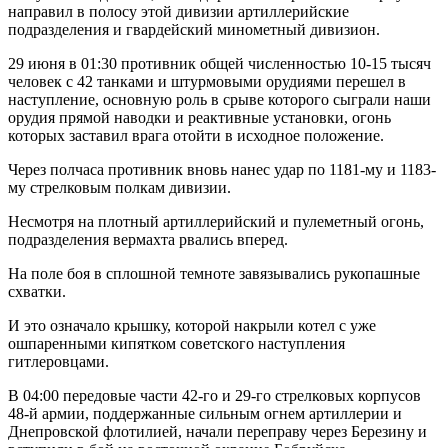
направил в полосу этой дивизии артиллерийские
подразделения и гвардейский минометный дивизион.
29 июня в 01:30 противник общей численностью 10-15 тысяч
человек с 42 танками и штурмовыми орудиями перешел в
наступление, основную роль в срыве которого сыграли наши
орудия прямой наводки и реактивные установки, огонь
которых заставил врага отойти в исходное положение.
Через полчаса противник вновь нанес удар по 1181-му и 1183-
му стрелковым полкам дивизии.
Несмотря на плотный артиллерийский и пулеметный огонь,
подразделения вермахта рвались вперед.
На поле боя в сплошной темноте завязывались рукопашные
схватки.
И это означало крышку, которой накрыли котел с уже
ошпаренными кипятком советского наступления
гитлеровцами.
В 04:00 передовые части 42-го и 29-го стрелковых корпусов
48-й армии, поддержанные сильным огнем артиллерии и
Днепровской флотилией, начали переправу через Березину и