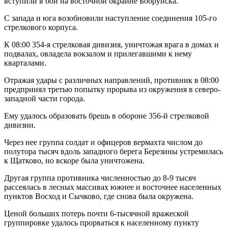
вступили в бой на восточной окраине Бобруйска.
С запада и юга возобновили на­ступление соединения 105-го
стрелкового корпуса.
К 08:00 354-я стрелковая дивизия, уничтожая врага в домах и
подвалах, овладела вокзалом и прилегавшими к нему
кварталами.
Отражая удары с различных направлений, противник в 08:00
предпринял третью попытку прорыва из окружения в северо-
западной части города.
Ему удалось образовать брешь в обороне 356-й стрелковой
дивизии.
Через нее группа солдат и офицеров вермахта числом до
полутора тысяч вдоль западного берега Березины устремилась
к Щатково, но вскоре была уничтожена.
Другая группа ­противника численностью до 8-9 тысяч
рассеялась в лесных массивах южнее и восточнее населенных
пунктов Восход и Сычково, где снова была окружена.
Ценой больших потерь почти 6-тысячной вражеской
группировке удалось прорваться к населенному пункту