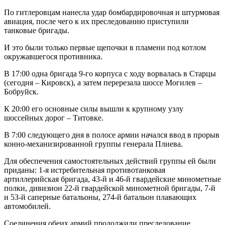
По гитлеровцам нанесла удар бомбардировочная и штурмовая
авиация, после чего к их преследованию приступили
танковые бригады.
И это были только первые щепочки в пламени под котлом
окружавшегося противника.
В 17:00 одна бригада 9-го корпуса с ходу ворвалась в Старцы
(сегодня – Кировск), а затем перерезала шоссе Могилев –
Бобруйск.
К 20:00 его основные силы вышли к крупному узлу
шоссейных дорог – Титовке.
В 7:00 следующего дня в полосе армии начался ввод в прорыв
конно-механизированной группы генерала Плиева.
Для обеспечения самостоятельных действий группы ей были
приданы: 1-я истребительная противотанковая
артиллерийская бригада, 43-й и 46-й гвардейские минометные
полки, дивизион 22-й гвардейской минометной бригады, 7-й
и 53-й саперные батальоны, 274-й батальон плавающих
автомобилей.
Соединения обеих армий продолжили преследование