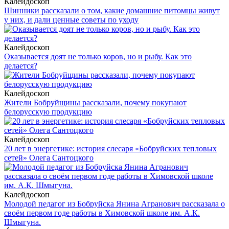
Калейдоскоп
Шинники рассказали о том, какие домашние питомцы живут
у них, и дали ценные советы по уходу
Калейдоскоп
Оказывается доят не только коров, но и рыбу. Как это
делается?
Калейдоскоп
Жители Бобруйщины рассказали, почему покупают
белорусскую продукцию
Калейдоскоп
20 лет в энергетике: история слесаря «Бобруйских тепловых
сетей» Олега Сантоцкого
Калейдоскоп
Молодой педагог из Бобруйска Янина Агранович рассказала о
своём первом годе работы в Химовской школе им. А.К.
Шмыгуна.