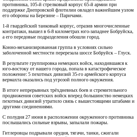
противника, 105-й стрелковый корпус 65-й армии при
поддержке Днепровской флотилии овладел важнейшим узлом
его обороны на Березине – Паричами.
1-й гвардейский танковый корпус, отразив многочисленные
контратаки, вышел в 6-8 километрах юго-западнее Бобруйска,
а его передовые подразделения обошли город.
Конно-­механизированная группа в условиях сильно
заболоченной местности перерезала шоссе Бобруйск – Глуск.
В результате группировка немецких войск, находившаяся к
юго-востоку от нашего города, попала в ка­тастрофическое
положение: 5 пехотных дивизий 35-го армейского корпуса
вермахта оказались под угрозой полного окружения.
В итоге непрерывных трёхдневных боев и стремительного
продвижения советских войск вперед большинство немецких
пехотных дивизий утратило связь с вышестоящими штабами и
другими соединениями.
С полудня 27 июня в расположении окруженного противника
послышались сильные взрывы, запылали пожары.
Гитлеровцы подрывали орудия, тягачи, танки, сжигали