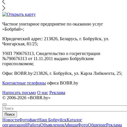
Частное унитарное предприятие по оказанию услуг
«Бобрбай»;
Юридический адрес:
213826, Беларусь, г. Бобруйск, ул.
Чонгарская, 81/25;
УНП 790676313, Свидетельство о госрегистрации
№790676313 от 11.11.2011 выдано Бобруйским
горисполкомом;
Офис BOBR.by:
213826, г. Бобруйск, ул. Карла Либкнехта, 25;
Контактные телефоны
офиса BOBR.by
Написать письмо
О нас
Реклама
© 2006-2026 «BOBR.by»
Поиск
Новости
Фотофакт
Наш Бобруйск
Каталог
организаций
Работа
Объявления
Афиша
Фото
Общение
Реклама