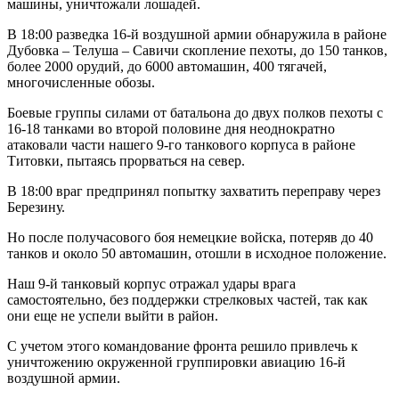
машины, уничтожали лошадей.
В 18:00 разведка 16-й воздушной армии обнаружила в районе
Дубовка – Телуша – Савичи скопление пехоты, до 150 танков,
более 2000 орудий, до 6000 автомашин, 400 тягачей,
многочисленные обозы.
Боевые группы силами от батальона до двух полков пехоты с
16-18 танками во второй половине дня неоднократно
атаковали части нашего 9-го танкового корпуса в районе
Титовки, пытаясь прорваться на север.
В 18:00 враг предпринял попытку захватить переправу через
Березину.
Но после получасового боя немецкие войска, потеряв до 40
танков и около 50 автомашин, отошли в исходное положение.
Наш 9-й танковый корпус отражал удары врага
самостоятельно, без поддержки стрелковых частей, так как
они еще не успели выйти в район.
С учетом этого командование фронта решило привлечь к
уничтожению окруженной группировки авиацию 16-й
воздушной армии.