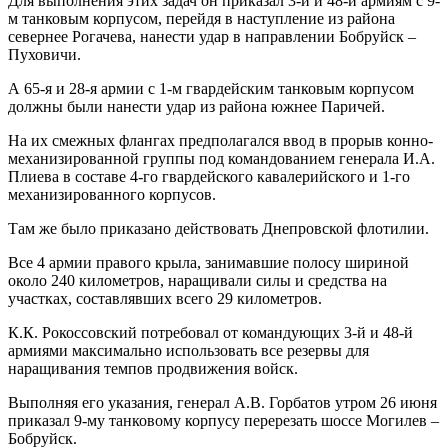
Для выполнения этих задач он приказал 3-й и 48-й армиям с 9-
м танковым корпусом, перейдя в наступление из района
севернее Рогачева, нанести удар в направлении Бобруйск –
Пуховичи.
А 65-я и 28-я армии с 1-м гвардейским танковым корпусом
должны были нанести удар из района южнее Паричей.
На их смежных флангах предполагался ввод в прорыв конно-
механизированной группы под командованием генерала И.А.
Плиева в составе 4-го гвардейского кавалерийского и 1-го
механизированного корпусов.
Там же было приказано действовать Днепровской флотилии.
Все 4 армии правого крыла, занимавшие полосу шириной
около 240 километров, наращивали силы и средства на
участках, составлявших всего 29 километ­ров.
К.К. Рокоссовский потребовал от командующих 3-й и 48-й
армиями максимально использовать все резервы для
наращивания темпов продвижения войск.
Выполняя его указания, генерал А.В. Горбатов утром 26 июня
приказал 9-му танковому корпусу перерезать шоссе Могилев –
Бобруйск.