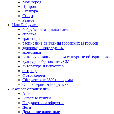
Мой город
Природа
Культура
Спорт
Разное
Наш Бобруйск
бобруйская энциклопедия
справка
транспорт
расписание движения городских автобусов
здоровье, спорт, туризм
экономика
религия и национально-культурные объединения
культура, образование, СМИ
литература и искусство
о городе
Фотогалереи
Сферические 360° панорамы
Online-сервисы Бобруйска
Каталог организаций
Авто
Бытовые услуги
Государство и общество
Дети
Домашние животные