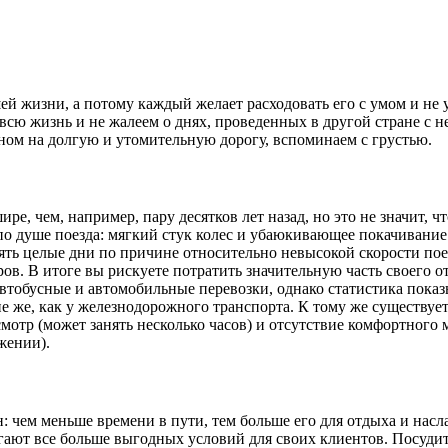
й жизни, а потому каждый желает расходовать его с умом и не 
сю жизнь и не жалеем о днях, проведенных в другой стране с н
ном на долгую и утомительную дорогу, вспоминаем с грустью.
ре, чем, например, пару десятков лет назад, но это не значит, чт
о душе поезда: мягкий стук колес и убаюкивающее покачивание
ять целые дни по причине относительно невысокой скорости пое
ов. В итоге вы рискуете потратить значительную часть своего о
втобусные и автомобильные перевозки, однако статистика показ
е же, как у железнодорожного транспорта. К тому же существует
тр (может занять несколько часов) и отсутствие комфортного м
жении).
ен: чем меньше времени в пути, тем больше его для отдыха и на
гают все больше выгодных условий для своих клиентов. Посудит