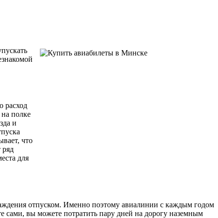
упускать
езнакомой
о расход
 на полке
зда и
тпуска
ывает, что
 ряд
еста для
слаждения отпуском. Именно поэтому авиалинии с каждым годом
е сами, вы можете потратить пару дней на дорогу наземным