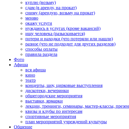
куплю (возьму)
сдам (в аренду, на прокат)
сниму (арендую, возьму на прокат)
меняю
окажу услуги
нуждаюсь в услугах (кроме вакансий)
ищу человека (разыскивается)
потери и находки (что потеряли или нашли)
разное (что не подходит для других разделов)
способы оплаты
правила раздела
Фото
Афиша
вся афиша
кино
театр
концерты, шоу, цирковые выступления
дискотеки, вечеринки
общегородские мероприятия
выставки, ярмарки
лекции, тренинги, семинары, мастер-классы, презе
квизы и клубы по интересам
спортивные мероприятия
план мероприятий учреждений культуры
Общение