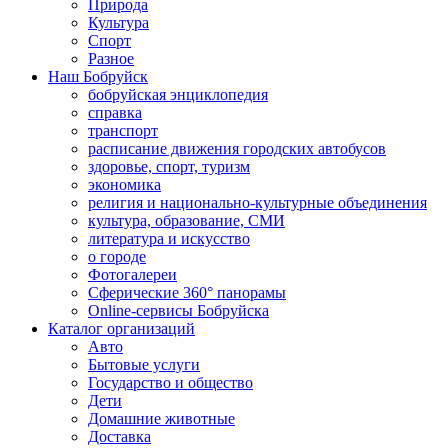
Природа
Культура
Спорт
Разное
Наш Бобруйск
бобруйская энциклопедия
справка
транспорт
расписание движения городских автобусов
здоровье, спорт, туризм
экономика
религия и национально-культурные объединения
культура, образование, СМИ
литература и искусство
о городе
Фотогалереи
Сферические 360° панорамы
Online-сервисы Бобруйска
Каталог организаций
Авто
Бытовые услуги
Государство и общество
Дети
Домашние животные
Доставка