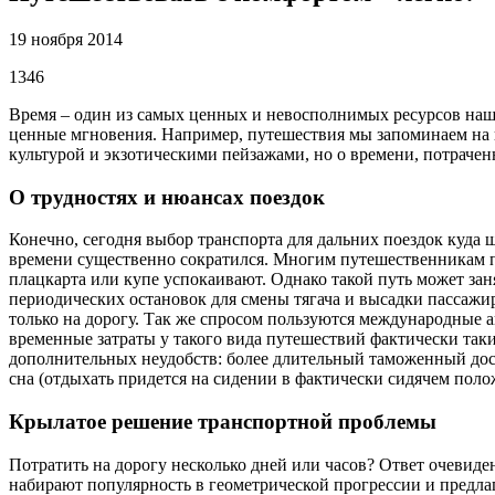
19 ноября 2014
1346
Время – один из самых ценных и невосполнимых ресурсов наше
ценные мгновения. Например, путешествия мы запоминаем на в
культурой и экзотическими пейзажами, но о времени, потрачен
О трудностях и нюансах поездок
Конечно, сегодня выбор транспорта для дальних поездок куда ши
времени существенно сократился. Многим путешественникам п
плацкарта или купе успокаивают. Однако такой путь может зан
периодических остановок для смены тягача и высадки пассажир
только на дорогу. Так же спросом пользуются международные а
временные затраты у такого вида путешествий фактически таки
дополнительных неудобств: более длительный таможенный досмо
сна (отдыхать придется на сидении в фактически сидячем поло
Крылатое решение транспортной проблемы
Потратить на дорогу несколько дней или часов? Ответ очевид
набирают популярность в геометрической прогрессии и предла