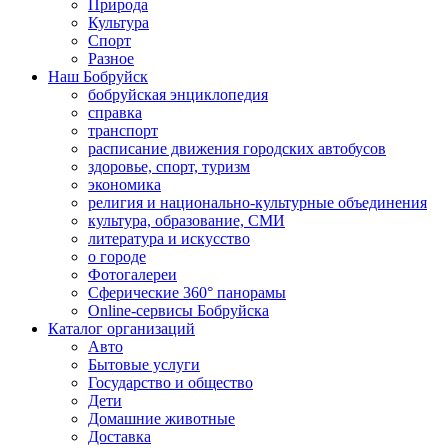
Природа
Культура
Спорт
Разное
Наш Бобруйск
бобруйская энциклопедия
справка
транспорт
расписание движения городских автобусов
здоровье, спорт, туризм
экономика
религия и национально-культурные объединения
культура, образование, СМИ
литература и искусство
о городе
Фотогалереи
Сферические 360° панорамы
Online-сервисы Бобруйска
Каталог организаций
Авто
Бытовые услуги
Государство и общество
Дети
Домашние животные
Доставка