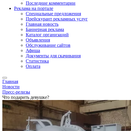
Последние комментарии
Реклама на портале
Специальные предложения
Прейскурант рекламных услуг
Главная новость
Баннерная реклама
Каталог организаций
Объявления
Обслуживание сайтов
Афиша
Документы для скачивания
Статистика
Оплата
Главная
Новости
Пресс-релизы
Что подарить девушке?