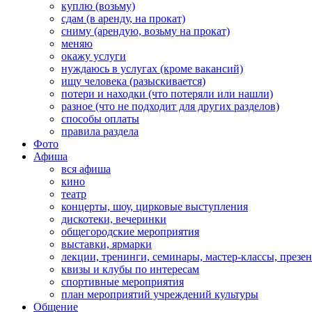
куплю (возьму)
сдам (в аренду, на прокат)
сниму (арендую, возьму на прокат)
меняю
окажу услуги
нуждаюсь в услугах (кроме вакансий)
ищу человека (разыскивается)
потери и находки (что потеряли или нашли)
разное (что не подходит для других разделов)
способы оплаты
правила раздела
Фото
Афиша
вся афиша
кино
театр
концерты, шоу, цирковые выступления
дискотеки, вечеринки
общегородские мероприятия
выставки, ярмарки
лекции, тренинги, семинары, мастер-классы, презе
квизы и клубы по интересам
спортивные мероприятия
план мероприятий учреждений культуры
Общение