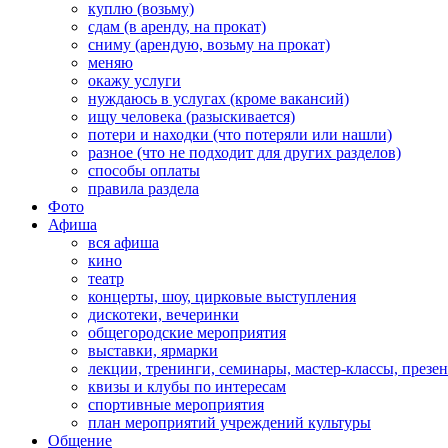
куплю (возьму)
сдам (в аренду, на прокат)
сниму (арендую, возьму на прокат)
меняю
окажу услуги
нуждаюсь в услугах (кроме вакансий)
ищу человека (разыскивается)
потери и находки (что потеряли или нашли)
разное (что не подходит для других разделов)
способы оплаты
правила раздела
Фото
Афиша
вся афиша
кино
театр
концерты, шоу, цирковые выступления
дискотеки, вечеринки
общегородские мероприятия
выставки, ярмарки
лекции, тренинги, семинары, мастер-классы, презе
квизы и клубы по интересам
спортивные мероприятия
план мероприятий учреждений культуры
Общение