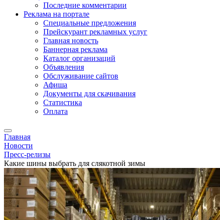
Последние комментарии
Реклама на портале
Специальные предложения
Прейскурант рекламных услуг
Главная новость
Баннерная реклама
Каталог организаций
Объявления
Обслуживание сайтов
Афиша
Документы для скачивания
Статистика
Оплата
Главная
Новости
Пресс-релизы
Какие шины выбрать для слякотной зимы