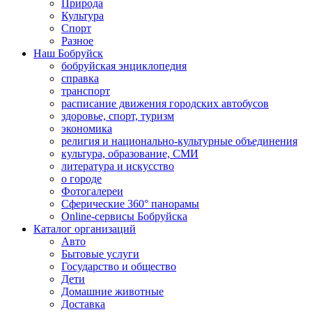
Природа
Культура
Спорт
Разное
Наш Бобруйск
бобруйская энциклопедия
справка
транспорт
расписание движения городских автобусов
здоровье, спорт, туризм
экономика
религия и национально-культурные объединения
культура, образование, СМИ
литература и искусство
о городе
Фотогалереи
Сферические 360° панорамы
Online-сервисы Бобруйска
Каталог организаций
Авто
Бытовые услуги
Государство и общество
Дети
Домашние животные
Доставка