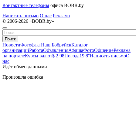
Контактные телефоны
офиса BOBR.by
Написать письмо
О нас
Реклама
© 2006-2026 «BOBR.by»
Поиск
Новости
Фотофакт
Наш Бобруйск
Каталог
организаций
Работа
Объявления
Афиша
Фото
Общение
Реклама
на портале
Курсы валют
$ 2.98
Погода
19.8°
Написать письмо
О
нас
Идёт обмен данными...
Произошла ошибка