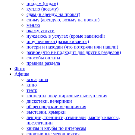
продам (отдам)
куплю (возьму)
сдам (в аренду, на прокат)
сниму (арендую, возьму на прокат)
меняю
окажу услуги
нуждаюсь в услугах (кроме вакансий)
ищу человека (разыскивается)
потери и находки (что потеряли или нашли)
разное (что не подходит для других разделов)
способы оплаты
правила раздела
Фото
Афиша
вся афиша
кино
театр
концерты, шоу, цирковые выступления
дискотеки, вечеринки
общегородские мероприятия
выставки, ярмарки
лекции, тренинги, семинары, мастер-классы,
презентации
квизы и клубы по интересам
спортивные мероприятия