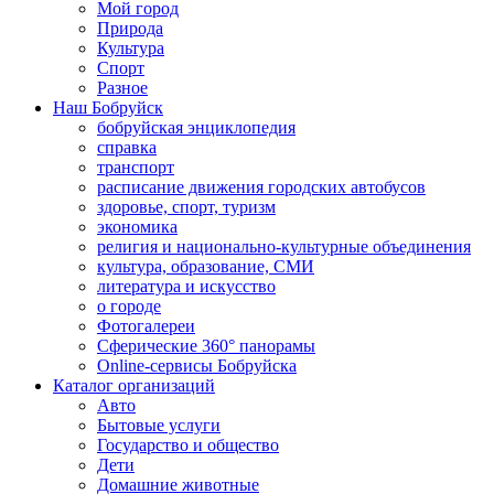
Мой город
Природа
Культура
Спорт
Разное
Наш Бобруйск
бобруйская энциклопедия
справка
транспорт
расписание движения городских автобусов
здоровье, спорт, туризм
экономика
религия и национально-культурные объединения
культура, образование, СМИ
литература и искусство
о городе
Фотогалереи
Сферические 360° панорамы
Online-сервисы Бобруйска
Каталог организаций
Авто
Бытовые услуги
Государство и общество
Дети
Домашние животные