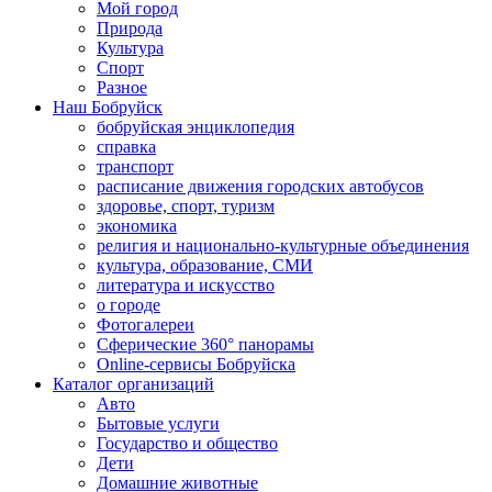
Мой город
Природа
Культура
Спорт
Разное
Наш Бобруйск
бобруйская энциклопедия
справка
транспорт
расписание движения городских автобусов
здоровье, спорт, туризм
экономика
религия и национально-культурные объединения
культура, образование, СМИ
литература и искусство
о городе
Фотогалереи
Сферические 360° панорамы
Online-сервисы Бобруйска
Каталог организаций
Авто
Бытовые услуги
Государство и общество
Дети
Домашние животные