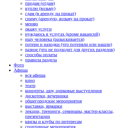
продам (отдам)
куплю (возьму)
сдам (в аренду, на прокат)
сниму (арендую, возьму на прокат)
меняю
окажу услуги
нуждаюсь в услугах (кроме вакансий)
ищу человека (разыскивается)
потери и находки (что потеряли или нашли)
разное (что не подходит для других разделов)
способы оплаты
правила раздела
Фото
Афиша
вся афиша
кино
театр
концерты, шоу, цирковые выступления
дискотеки, вечеринки
общегородские мероприятия
выставки, ярмарки
лекции, тренинги, семинары, мастер-классы,
презентации
квизы и клубы по интересам
спортивные мероприятия