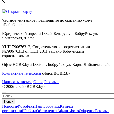
Частное унитарное предприятие по оказанию услуг
«Бобрбай»;
Юридический адрес:
213826, Беларусь, г. Бобруйск, ул.
Чонгарская, 81/25;
УНП 790676313, Свидетельство о госрегистрации
№790676313 от 11.11.2011 выдано Бобруйским
горисполкомом;
Офис BOBR.by:
213826, г. Бобруйск, ул. Карла Либкнехта, 25;
Контактные телефоны
офиса BOBR.by
Написать письмо
О нас
Реклама
© 2006-2026 «BOBR.by»
Поиск
Новости
Фотофакт
Наш Бобруйск
Каталог
организаций
Работа
Объявления
Афиша
Фото
Общение
Реклама