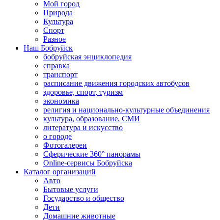
Мой город
Природа
Культура
Спорт
Разное
Наш Бобруйск
бобруйская энциклопедия
справка
транспорт
расписание движения городских автобусов
здоровье, спорт, туризм
экономика
религия и национально-культурные объединения
культура, образование, СМИ
литература и искусство
о городе
Фотогалереи
Сферические 360° панорамы
Online-сервисы Бобруйска
Каталог организаций
Авто
Бытовые услуги
Государство и общество
Дети
Домашние животные