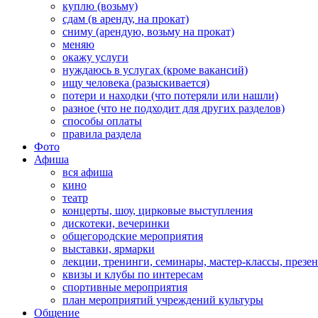
куплю (возьму)
сдам (в аренду, на прокат)
сниму (арендую, возьму на прокат)
меняю
окажу услуги
нуждаюсь в услугах (кроме вакансий)
ищу человека (разыскивается)
потери и находки (что потеряли или нашли)
разное (что не подходит для других разделов)
способы оплаты
правила раздела
Фото
Афиша
вся афиша
кино
театр
концерты, шоу, цирковые выступления
дискотеки, вечеринки
общегородские мероприятия
выставки, ярмарки
лекции, тренинги, семинары, мастер-классы, презе
квизы и клубы по интересам
спортивные мероприятия
план мероприятий учреждений культуры
Общение