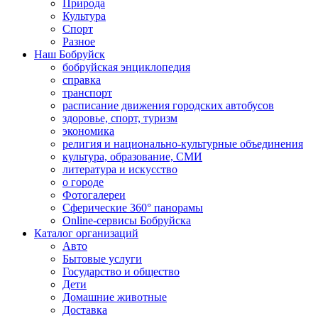
Природа
Культура
Спорт
Разное
Наш Бобруйск
бобруйская энциклопедия
справка
транспорт
расписание движения городских автобусов
здоровье, спорт, туризм
экономика
религия и национально-культурные объединения
культура, образование, СМИ
литература и искусство
о городе
Фотогалереи
Сферические 360° панорамы
Online-сервисы Бобруйска
Каталог организаций
Авто
Бытовые услуги
Государство и общество
Дети
Домашние животные
Доставка