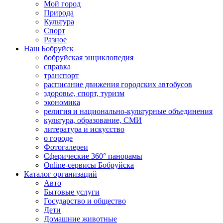
Мой город
Природа
Культура
Спорт
Разное
Наш Бобруйск
бобруйская энциклопедия
справка
транспорт
расписание движения городских автобусов
здоровье, спорт, туризм
экономика
религия и национально-культурные объединения
культура, образование, СМИ
литература и искусство
о городе
Фотогалереи
Сферические 360° панорамы
Online-сервисы Бобруйска
Каталог организаций
Авто
Бытовые услуги
Государство и общество
Дети
Домашние животные