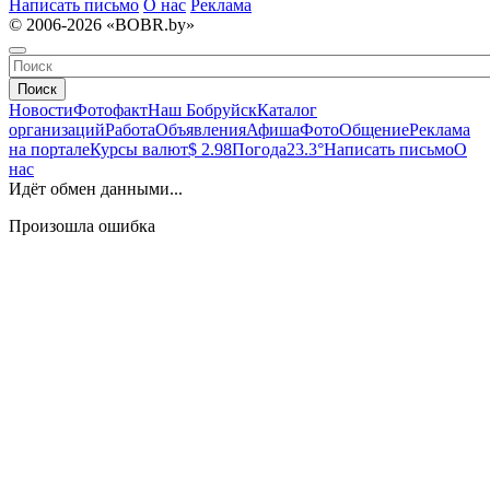
Написать письмо
О нас
Реклама
© 2006-2026 «BOBR.by»
Поиск
Новости
Фотофакт
Наш Бобруйск
Каталог
организаций
Работа
Объявления
Афиша
Фото
Общение
Реклама
на портале
Курсы валют
$ 2.98
Погода
23.3°
Написать письмо
О
нас
Идёт обмен данными...
Произошла ошибка