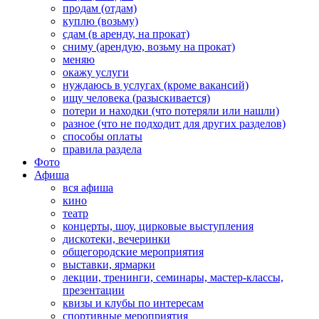
продам (отдам)
куплю (возьму)
сдам (в аренду, на прокат)
сниму (арендую, возьму на прокат)
меняю
окажу услуги
нуждаюсь в услугах (кроме вакансий)
ищу человека (разыскивается)
потери и находки (что потеряли или нашли)
разное (что не подходит для других разделов)
способы оплаты
правила раздела
Фото
Афиша
вся афиша
кино
театр
концерты, шоу, цирковые выступления
дискотеки, вечеринки
общегородские мероприятия
выставки, ярмарки
лекции, тренинги, семинары, мастер-классы,
презентации
квизы и клубы по интересам
спортивные мероприятия