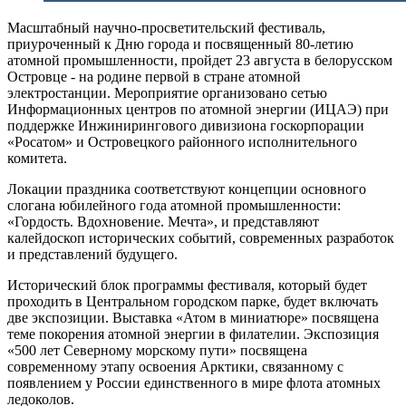
Масштабный научно-просветительский фестиваль,
приуроченный к Дню города и посвященный 80-летию
атомной промышленности, пройдет 23 августа в белорусском
Островце - на родине первой в стране атомной
электростанции. Мероприятие организовано сетью
Информационных центров по атомной энергии (ИЦАЭ) при
поддержке Инжинирингового дивизиона госкорпорации
«Росатом» и Островецкого районного исполнительного
комитета.
Локации праздника соответствуют концепции основного
слогана юбилейного года атомной промышленности:
«Гордость. Вдохновение. Мечта», и представляют
калейдоскоп исторических событий, современных разработок
и представлений будущего.
Исторический блок программы фестиваля, который будет
проходить в Центральном городском парке, будет включать
две экспозиции. Выставка «Атом в миниатюре» посвящена
теме покорения атомной энергии в филателии. Экспозиция
«500 лет Северному морскому пути» посвящена
современному этапу освоения Арктики, связанному с
появлением у России единственного в мире флота атомных
ледоколов.